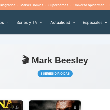
·
·
·
·
Biográfica
Marvel Comics
Superhéroes
Universo Spiderman
os
Series y TV
Actualidad
Especiales
🎬 Mark Beesley
3 SERIES DIRIGIDAS
7.5
9