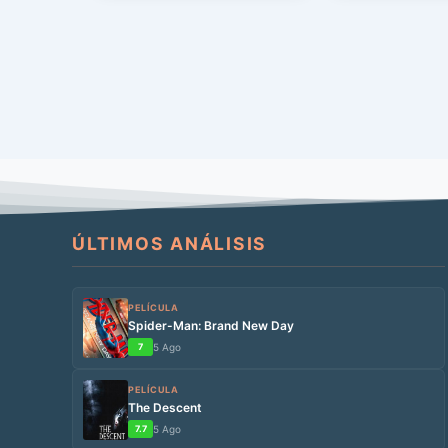
reputación. […]
ÚLTIMOS ANÁLISIS
PELÍCULA
Spider-Man: Brand New Day
7
5 Ago
PELÍCULA
The Descent
7.7
5 Ago