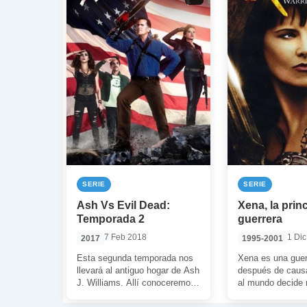
SERIE
SERIE
Ash Vs Evil Dead:
Xena, la prin
Temporada 2
guerrera
7 Feb 2018
1 Di
2017
1995-2001
Esta segunda temporada nos
Xena es una guer
llevará al antiguo hogar de Ash
después de causa
J. Williams. Allí conoceremos
al mundo decide r
parte de su pasado y
sus actos y actua