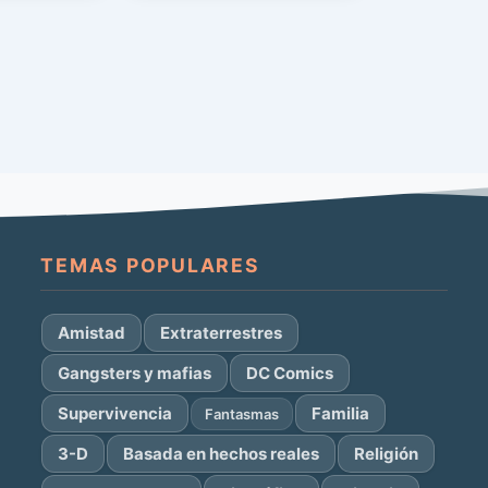
TEMAS POPULARES
Amistad
Extraterrestres
Gangsters y mafias
DC Comics
Supervivencia
Familia
Fantasmas
3-D
Basada en hechos reales
Religión