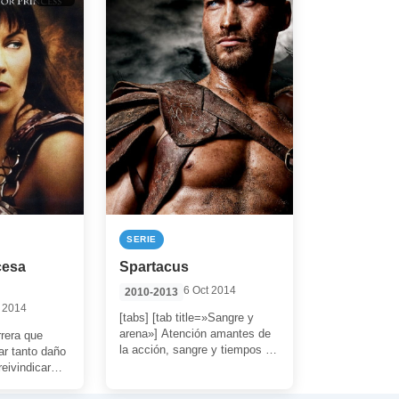
SERIE
cesa
Spartacus
6 Oct 2014
2010-2013
c 2014
[tabs] [tab title=»Sangre y
arena»] Atención amantes de
rera que
la acción, sangre y tiempos de
r tanto daño
Roma. Ésta es tu serie. Muy
eivindicar
[…]
r por el […]