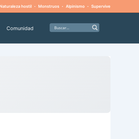
·
·
·
·
Naturaleza hostil
Monstruos
Alpinismo
Supervivencia
Amista
Comunidad