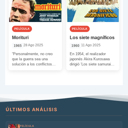
PELÍCULA
PELÍCULA
Morituri
Los siete magníficos
28 Ago 2025
11 Ago 2025
1965
1960
“Personalmente, no creo
En 1954, el realizador
que la guerra sea una
japonés Akira Kurosawa
solución a los conflictos
dirigió ‘Los siete samurais’,
políticos. ¿Qué se
una obra maestra que, con
consigue con la guerra? La
el tiempo, se convertiría
[…]
[…]
ÚLTIMOS ANÁLISIS
PELÍCULA