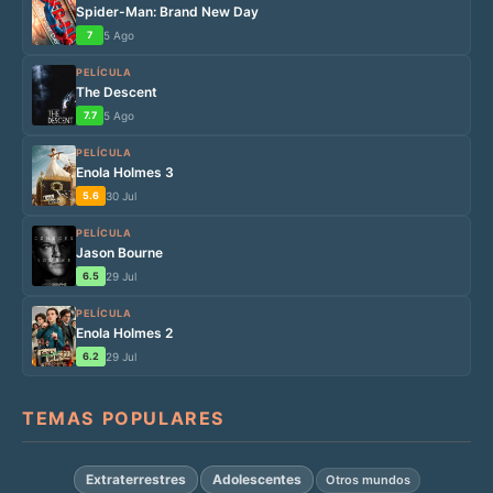
Spider-Man: Brand New Day
7
5 Ago
PELÍCULA
The Descent
7.7
5 Ago
PELÍCULA
Enola Holmes 3
5.6
30 Jul
PELÍCULA
Jason Bourne
6.5
29 Jul
PELÍCULA
Enola Holmes 2
6.2
29 Jul
TEMAS POPULARES
Extraterrestres
Adolescentes
Otros mundos