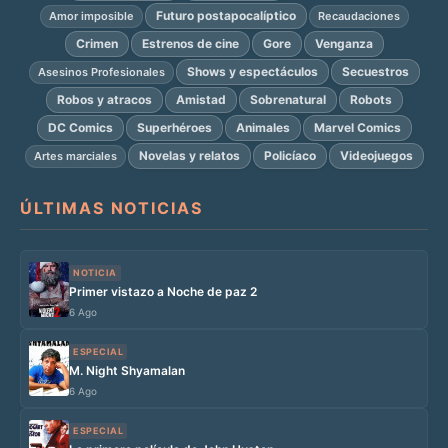
Futuro postapocalíptico
Amor imposible
Recaudaciones
Crimen
Estrenos de cine
Gore
Venganza
Shows y espectáculos
Secuestros
Asesinos Profesionales
Robos y atracos
Amistad
Sobrenatural
Robots
DC Comics
Superhéroes
Animales
Marvel Comics
Novelas y relatos
Policíaco
Videojuegos
Artes marciales
ÚLTIMAS NOTICIAS
NOTICIA
Primer vistazo a Noche de paz 2
6 Ago
ESPECIAL
M. Night Shyamalan
6 Ago
ESPECIAL