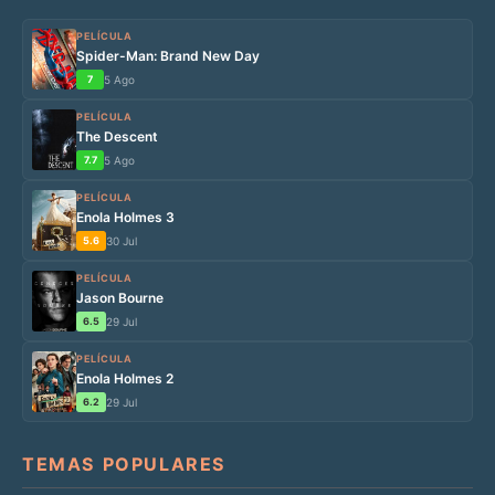
PELÍCULA
Spider-Man: Brand New Day
7
5 Ago
PELÍCULA
The Descent
7.7
5 Ago
PELÍCULA
Enola Holmes 3
5.6
30 Jul
PELÍCULA
Jason Bourne
6.5
29 Jul
PELÍCULA
Enola Holmes 2
6.2
29 Jul
TEMAS POPULARES