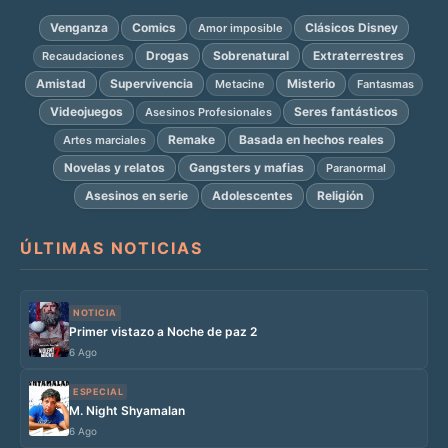
Venganza
Comics
Clásicos Disney
Amor imposible
Drogas
Sobrenatural
Extraterrestres
Recaudaciones
Amistad
Supervivencia
Misterio
Metacine
Fantasmas
Videojuegos
Seres fantásticos
Asesinos Profesionales
Remake
Basada en hechos reales
Artes marciales
Novelas y relatos
Gangsters y mafias
Paranormal
Asesinos en serie
Adolescentes
Religión
ÚLTIMAS NOTICIAS
NOTICIA
Primer vistazo a Noche de paz 2
6 Ago
ESPECIAL
M. Night Shyamalan
6 Ago