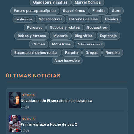
Gangsters y mafias
Marvel Comics
Futuro postapocalíptico
Superhéroes
Familia
Gore
Sobrenatural
Estrenos de cine
Comics
Fantasmas
Policíaco
Novelas y relatos
Secuestros
Robos y atracos
Misterio
Biográfica
Espionaje
Crimen
Monstruos
Artes marciales
Basada en hechos reales
Parodia
Drogas
Remake
Amor imposible
ÚLTIMAS NOTICIAS
NOTICIA
Novedades de El secreto de La asistenta
7 Ago
NOTICIA
Primer vistazo a Noche de paz 2
6 Ago