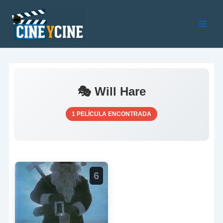
Ir
al
contenido
Main
Men
🎭 Will Hare
1 PELÍCULA ENCONTRADA
6