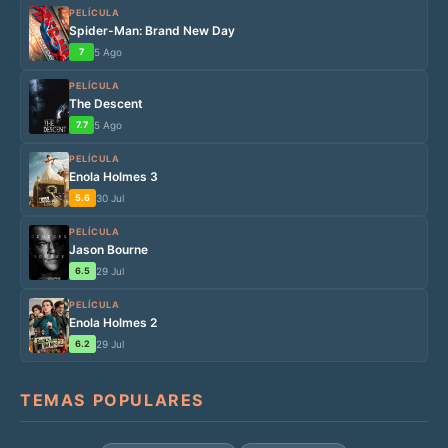
PELÍCULA
Spider-Man: Brand New Day
7
5 Ago
PELÍCULA
The Descent
7.7
5 Ago
PELÍCULA
Enola Holmes 3
5.6
30 Jul
PELÍCULA
Jason Bourne
6.5
29 Jul
PELÍCULA
Enola Holmes 2
6.2
29 Jul
TEMAS POPULARES