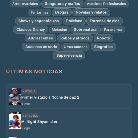
Gangsters y mafias
Artes marciales
Asesinos Profesionales
Drogas
Novelas y relatos
Fantasmas
Shows y espectáculos
Policíaco
Estrenos de cine
Clásicos Disney
Sobrenatural
Metacine
Paranormal
Adolescentes
Robos y atracos
Robots
Asesinos en serie
Biográfica
Otros mundos
Supervivencia
ÚLTIMAS NOTICIAS
NOTICIA
Primer vistazo a Noche de paz 2
6 Ago
ESPECIAL
M. Night Shyamalan
6 Ago