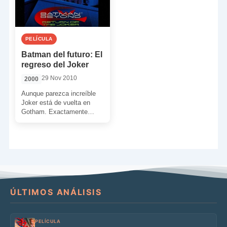
PELÍCULA
Batman del futuro: El
regreso del Joker
29 Nov 2010
2000
Aunque parezca increíble
Joker está de vuelta en
Gotham. Exactamente
como se le vio la ultima
vez hace 50 años. […]
ÚLTIMOS ANÁLISIS
PELÍCULA