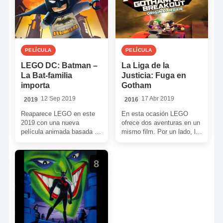
PELÍCULA
PELÍCULA
LEGO DC: Batman –
La Liga de la
La Bat-familia
Justicia: Fuga en
importa
Gotham
12 Sep 2019
17 Abr 2019
2019
2016
Reaparece LEGO en este
En esta ocasión LEGO
2019 con una nueva
ofrece dos aventuras en un
película animada basada en
mismo film. Por un lado, la
el universo DC. Aunque el
Batfamilia se enfrentará a
protagonista esta vez […]
Deathstroke […]
8