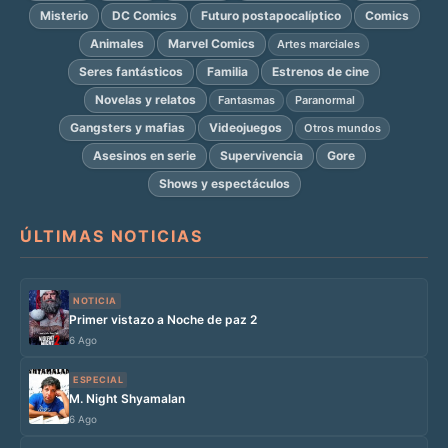
Misterio
DC Comics
Futuro postapocalíptico
Comics
Animales
Marvel Comics
Artes marciales
Seres fantásticos
Familia
Estrenos de cine
Novelas y relatos
Fantasmas
Paranormal
Gangsters y mafias
Videojuegos
Otros mundos
Asesinos en serie
Supervivencia
Gore
Shows y espectáculos
ÚLTIMAS NOTICIAS
NOTICIA
Primer vistazo a Noche de paz 2
6 Ago
ESPECIAL
M. Night Shyamalan
6 Ago