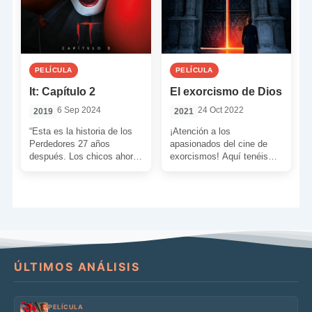
PELÍCULA
PELÍCULA
It: Capítulo 2
El exorcismo de Dios
6 Sep 2024
24 Oct 2022
2019
2021
“Esta es la historia de los
¡Atención a los
Perdedores 27 años
apasionados del cine de
después. Los chicos ahora
exorcismos! Aquí tenéis
adultos deben bucear en
una pequeña joyita a
sus recuerdos para […]
descubrir. De hecho, se
trata de […]
ÚLTIMOS ANÁLISIS
PELÍCULA