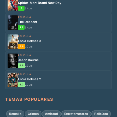
Spider-Man: Brand New Day
7
5 Ago
PELÍCULA
The Descent
7.7
5 Ago
PELÍCULA
Enola Holmes 3
5.6
30 Jul
PELÍCULA
Jason Bourne
6.5
29 Jul
PELÍCULA
Enola Holmes 2
6.2
29 Jul
TEMAS POPULARES
Remake
Crimen
Amistad
Extraterrestres
Policíaco