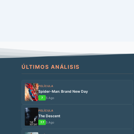
ÚLTIMOS ANÁLISIS
PELÍCULA
Spider-Man: Brand New Day
7
5 Ago
PELÍCULA
The Descent
7.7
5 Ago