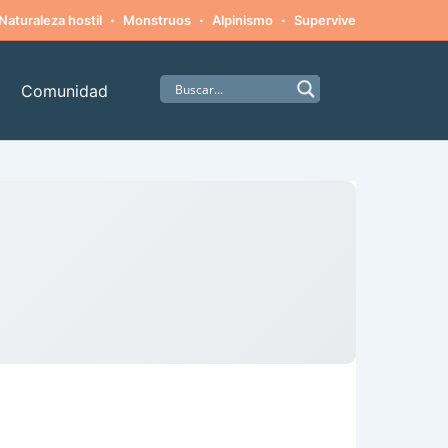
·
·
·
·
Naturaleza hostil
Monstruos
Alpinismo
Supervivencia
Amista
Comunidad