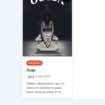
PELÍCULA
Ouija
4 Sep 2024
2014
Tablero alfanumérico que se
utiliza en espiritismo para
hacer deslizar sobre él un
vaso o algún otro objeto para
que […]