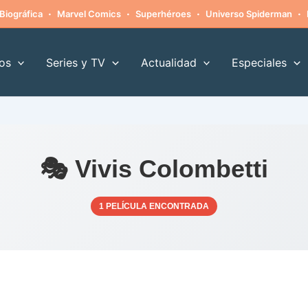
·
·
·
·
Biográfica
Marvel Comics
Superhéroes
Universo Spiderman
os
Series y TV
Actualidad
Especiales
🎭 Vivis Colombetti
1 PELÍCULA ENCONTRADA