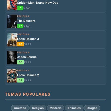
Spider-Man: Brand New Day
7
5 Ago
PELÍCULA
The Descent
7.7
5 Ago
PELÍCULA
Enola Holmes 3
5.6
30 Jul
PELÍCULA
Jason Bourne
6.5
29 Jul
PELÍCULA
Enola Holmes 2
6.2
29 Jul
TEMAS POPULARES
Amistad
Religión
Misterio
Animales
Drogas