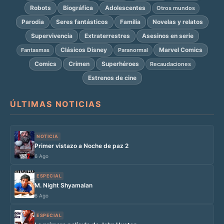
Robots
Biográfica
Adolescentes
Otros mundos
Parodia
Seres fantásticos
Familia
Novelas y relatos
Supervivencia
Extraterrestres
Asesinos en serie
Clásicos Disney
Marvel Comics
Fantasmas
Paranormal
Comics
Crimen
Superhéroes
Recaudaciones
Estrenos de cine
ÚLTIMAS NOTICIAS
NOTICIA
Primer vistazo a Noche de paz 2
6 Ago
ESPECIAL
M. Night Shyamalan
6 Ago
ESPECIAL