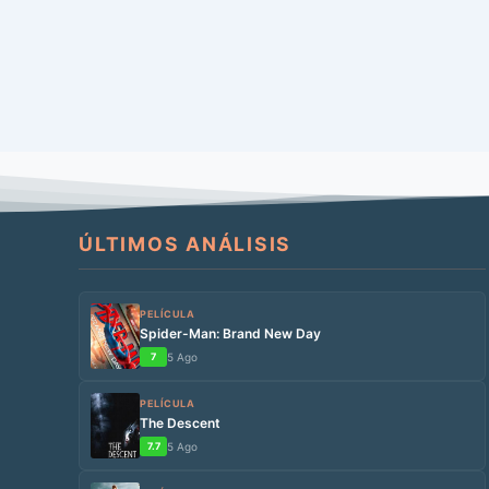
ÚLTIMOS ANÁLISIS
PELÍCULA
Spider-Man: Brand New Day
7
5 Ago
PELÍCULA
The Descent
7.7
5 Ago