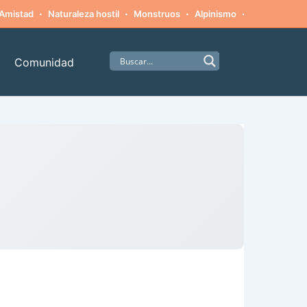
·
·
·
·
Amistad
Naturaleza hostil
Monstruos
Alpinismo
Supervivenci
Comunidad