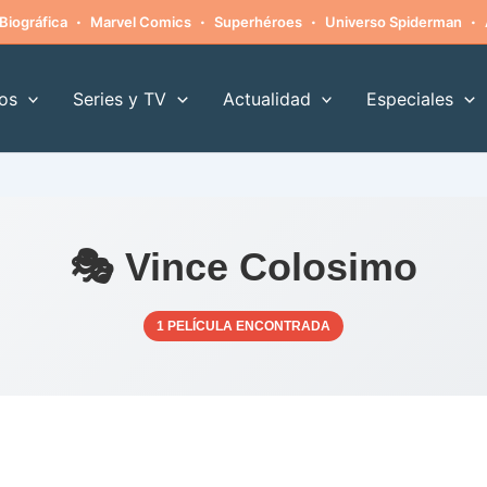
·
·
·
·
Biográfica
Marvel Comics
Superhéroes
Universo Spiderman
os
Series y TV
Actualidad
Especiales
🎭 Vince Colosimo
1 PELÍCULA ENCONTRADA