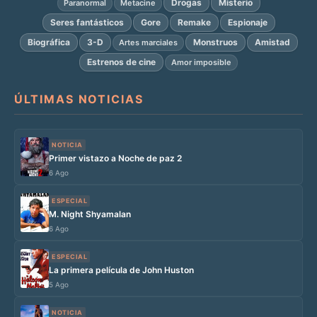
Drogas
Misterio
Paranormal
Metacine
Seres fantásticos
Gore
Remake
Espionaje
Biográfica
3-D
Monstruos
Amistad
Artes marciales
Estrenos de cine
Amor imposible
ÚLTIMAS NOTICIAS
NOTICIA
Primer vistazo a Noche de paz 2
6 Ago
ESPECIAL
M. Night Shyamalan
6 Ago
ESPECIAL
La primera película de John Huston
5 Ago
NOTICIA