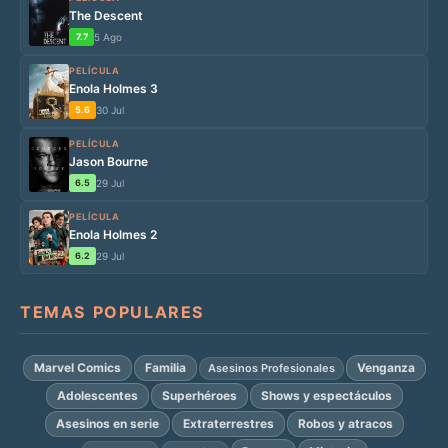
The Descent
7.7
5 Ago
PELÍCULA
Enola Holmes 3
5.6
30 Jul
PELÍCULA
Jason Bourne
6.5
29 Jul
PELÍCULA
Enola Holmes 2
6.2
29 Jul
TEMAS POPULARES
Marvel Comics
Familia
Venganza
Asesinos Profesionales
Adolescentes
Superhéroes
Shows y espectáculos
Asesinos en serie
Extraterrestres
Robos y atracos