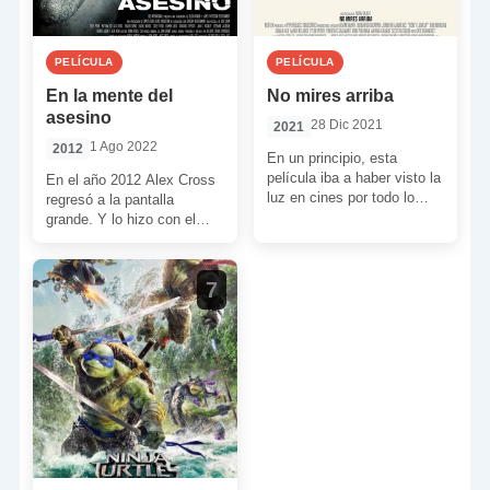
PELÍCULA
PELÍCULA
En la mente del
No mires arriba
asesino
28 Dic 2021
2021
1 Ago 2022
2012
En un principio, esta
película iba a haber visto la
En el año 2012 Alex Cross
luz en cines por todo lo
regresó a la pantalla
alto. Sin embargo, al […]
grande. Y lo hizo con el
rostro del comediante Tyler
[…]
7