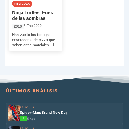
PELÍCULA
Ninja Turtles: Fuera
de las sombras
6 Ene 2020
2016
Han vuelto las tortugas
devoradoras de pizza que
saben artes marciales. Han
regresado más trepidantes
y más divertidas que nunca
[…]
ÚLTIMOS ANÁLISIS
PELÍCULA
Spider-Man: Brand New Day
7
5 Ago
PELÍCULA