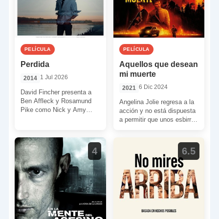
PELÍCULA
PELÍCULA
Perdida
Aquellos que desean
mi muerte
1 Jul 2026
2014
6 Dic 2024
2021
David Fincher presenta a
Ben Affleck y Rosamund
Angelina Jolie regresa a la
Pike como Nick y Amy
acción y no está dispuesta
Dunne. Ambos forman un
a permitir que unos esbirros
matrimonio relativamente
cosan a tiros a un […]
joven […]
4
6.5