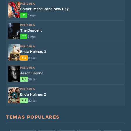
PELÍCULA
Spider-Man: Brand New Day
7
5 Ago
PELÍCULA
The Descent
7.7
5 Ago
PELÍCULA
Enola Holmes 3
5.6
30 Jul
PELÍCULA
Jason Bourne
6.5
29 Jul
PELÍCULA
Enola Holmes 2
6.2
29 Jul
TEMAS POPULARES