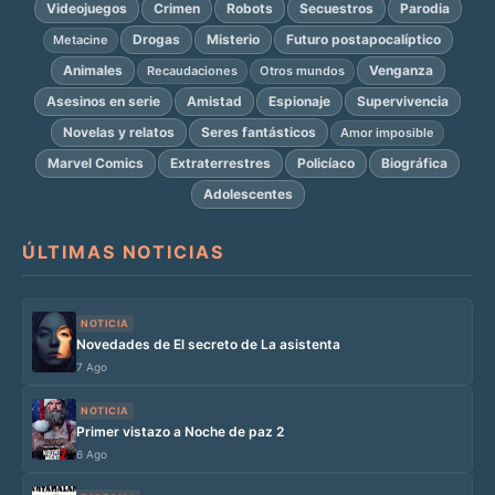
Videojuegos
Crimen
Robots
Secuestros
Parodia
Drogas
Misterio
Futuro postapocalíptico
Metacine
Animales
Venganza
Recaudaciones
Otros mundos
Asesinos en serie
Amistad
Espionaje
Supervivencia
Novelas y relatos
Seres fantásticos
Amor imposible
Marvel Comics
Extraterrestres
Policíaco
Biográfica
Adolescentes
ÚLTIMAS NOTICIAS
NOTICIA
Novedades de El secreto de La asistenta
7 Ago
NOTICIA
Primer vistazo a Noche de paz 2
6 Ago