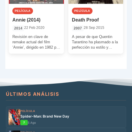
PELÍCULA
PELÍCULA
Annie (2014)
Death Proof
22 Feb 2020
28 Sep 2015
2014
2007
Revisión en clave de
A pesar de que Quentin
remake actual del film
Tarantino ha plasmado a la
‘Annie’, dirigido en 1982 por
perfección su estilo y
John Huston. De nuevo nos
personalidad en Death
acercamos al […]
Proof, como película […]
ÚLTIMOS ANÁLISIS
PELÍCULA
Spider-Man: Brand New Day
7
5 Ago