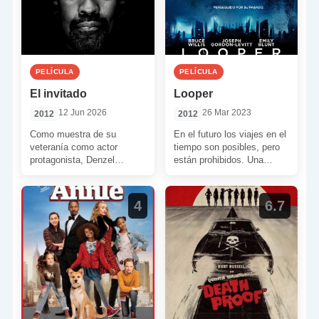
PELÍCULA
PELÍCULA
El invitado
Looper
12 Jun 2026
26 Mar 2023
2012
2012
Como muestra de su
En el futuro los viajes en el
veteranía como actor
tiempo son posibles, pero
protagonista, Denzel
están prohibidos. Una
Washington ha sabido
organización criminal logra
unirse a intérpretes más
hacerse con una […]
jóvenes que él y […]
4
6.7