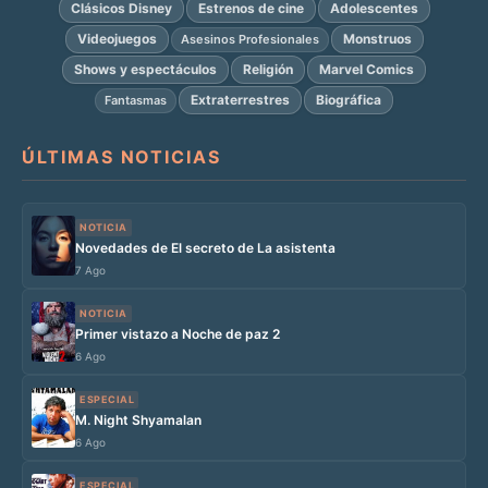
Clásicos Disney
Estrenos de cine
Adolescentes
Videojuegos
Monstruos
Asesinos Profesionales
Shows y espectáculos
Religión
Marvel Comics
Extraterrestres
Biográfica
Fantasmas
ÚLTIMAS NOTICIAS
NOTICIA
Novedades de El secreto de La asistenta
7 Ago
NOTICIA
Primer vistazo a Noche de paz 2
6 Ago
ESPECIAL
M. Night Shyamalan
6 Ago
ESPECIAL