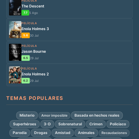
PELÍCULA
The Descent
7.7
5 Ago
PELÍCULA
Enola Holmes 3
5.6
30 Jul
PELÍCULA
Jason Bourne
6.5
29 Jul
PELÍCULA
Enola Holmes 2
6.2
29 Jul
TEMAS POPULARES
Misterio
Basada en hechos reales
Amor imposible
Superhéroes
3-D
Sobrenatural
Crimen
Policíaco
Parodia
Drogas
Amistad
Animales
Recaudaciones