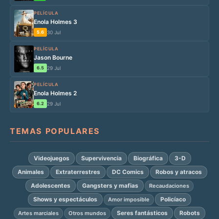
PELÍCULA
Enola Holmes 3
5.6
30 Jul
PELÍCULA
Jason Bourne
6.5
29 Jul
PELÍCULA
Enola Holmes 2
6.2
29 Jul
TEMAS POPULARES
Videojuegos
Supervivencia
Biográfica
3-D
Animales
Extraterrestres
DC Comics
Robos y atracos
Adolescentes
Gangsters y mafias
Recaudaciones
Shows y espectáculos
Policíaco
Amor imposible
Seres fantásticos
Robots
Artes marciales
Otros mundos