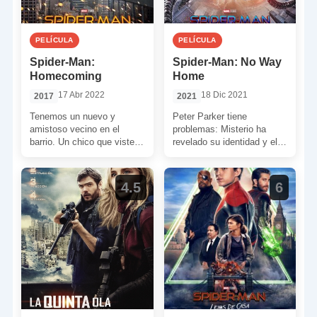
PELÍCULA
PELÍCULA
Spider-Man:
Spider-Man: No Way
Homecoming
Home
17 Abr 2022
18 Dic 2021
2017
2021
Tenemos un nuevo y
Peter Parker tiene
amistoso vecino en el
problemas: Misterio ha
barrio. Un chico que viste
revelado su identidad y el
una especie de pijama rojo
mundo está en su contra.
y azul. […]
Para colmo, todo su […]
4.5
6