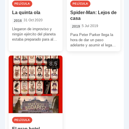
PELÍCULA
PELÍCULA
La quinta ola
Spider-Man: Lejos de
casa
31 Oct 2020
2016
5 Jul 2019
2019
Llegaron de improviso y
ningún ejército del planeta
Para Peter Parker llega la
estaba preparado para algo
hora de dar un paso
así. “Los otros” ya están
adelante y asumir el legado
aquí. Han venido […]
de hierro. ¿Estará
preparado para […]
8.5
PELÍCULA
El gran hotel