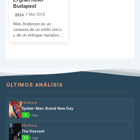
Budapest
7 Mar 2019
2014
Wes Anderson es un
cineasta de un estilo único
y de un enfoque narrativo
alejado de lo convencional.
Siempre rodeado […]
ÚLTIMOS ANÁLISIS
PELÍCULA
Spider-Man: Brand New Day
7
5 Ago
PELÍCULA
The Descent
7.7
5 Ago