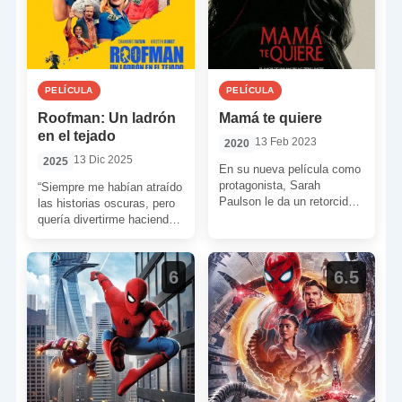
PELÍCULA
PELÍCULA
Roofman: Un ladrón
Mamá te quiere
en el tejado
13 Feb 2023
2020
13 Dic 2025
2025
En su nueva película como
protagonista, Sarah
“Siempre me habían atraído
Paulson le da un retorcido
las historias oscuras, pero
giro de tuerca a la frase de
quería divertirme haciendo
“El […]
una película como las que
me gustaban de pequeño
[…]
6
6.5