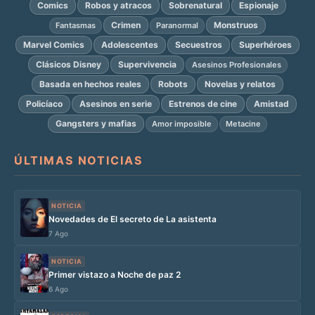
Comics
Robos y atracos
Sobrenatural
Espionaje
Crimen
Monstruos
Fantasmas
Paranormal
Marvel Comics
Adolescentes
Secuestros
Superhéroes
Clásicos Disney
Supervivencia
Asesinos Profesionales
Basada en hechos reales
Robots
Novelas y relatos
Policíaco
Asesinos en serie
Estrenos de cine
Amistad
Gangsters y mafias
Amor imposible
Metacine
ÚLTIMAS NOTICIAS
NOTICIA
Novedades de El secreto de La asistenta
7 Ago
NOTICIA
Primer vistazo a Noche de paz 2
6 Ago