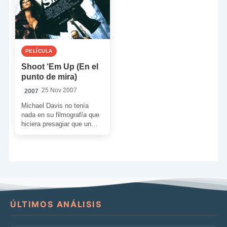
PELÍCULA
Shoot ‘Em Up (En el
punto de mira)
25 Nov 2007
2007
Michael Davis no tenía
nada en su filmografía que
hiciera presagiar que un
buen día escribiría y
dirigirá, ambas cosas […]
ÚLTIMOS ANÁLISIS