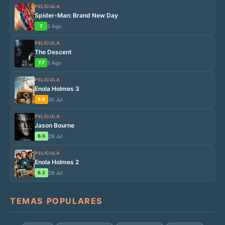
PELÍCULA
Spider-Man: Brand New Day
7
5 Ago
PELÍCULA
The Descent
7.7
5 Ago
PELÍCULA
Enola Holmes 3
5.6
30 Jul
PELÍCULA
Jason Bourne
6.5
29 Jul
PELÍCULA
Enola Holmes 2
6.2
29 Jul
TEMAS POPULARES