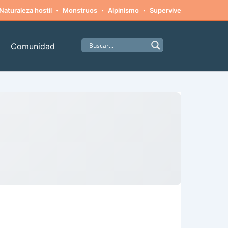
·
·
·
·
Naturaleza hostil
Monstruos
Alpinismo
Supervivencia
Amista
Comunidad