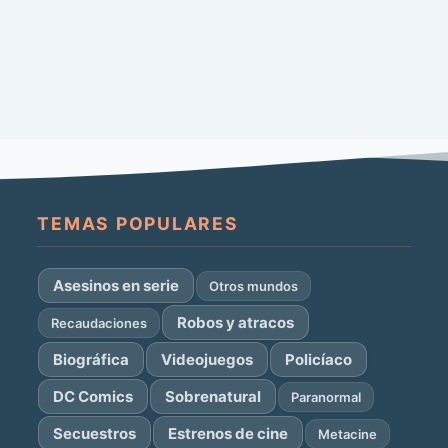
TEMAS POPULARES
Asesinos en serie
Otros mundos
Robos y atracos
Recaudaciones
Biográfica
Videojuegos
Policíaco
DC Comics
Sobrenatural
Paranormal
Secuestros
Estrenos de cine
Metacine