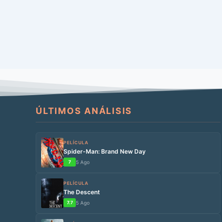
ÚLTIMOS ANÁLISIS
PELÍCULA
Spider-Man: Brand New Day
7
5 Ago
PELÍCULA
The Descent
7.7
5 Ago