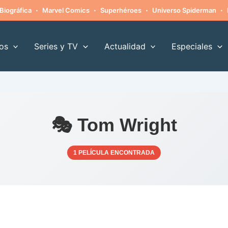
·
·
·
·
Biográfica
Marvel Comics
Superhéroes
Universo Spiderman
os
Series y TV
Actualidad
Especiales
🎭 Tom Wright
1 PELÍCULA ENCONTRADA