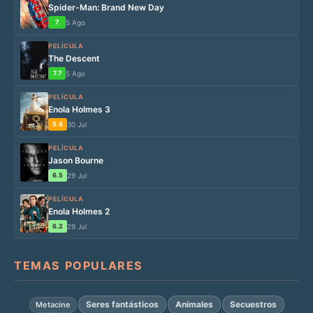
Spider-Man: Brand New Day
7
5 Ago
PELÍCULA
The Descent
7.7
5 Ago
PELÍCULA
Enola Holmes 3
5.6
30 Jul
PELÍCULA
Jason Bourne
6.5
29 Jul
PELÍCULA
Enola Holmes 2
6.2
29 Jul
TEMAS POPULARES
Seres fantásticos
Animales
Secuestros
Metacine