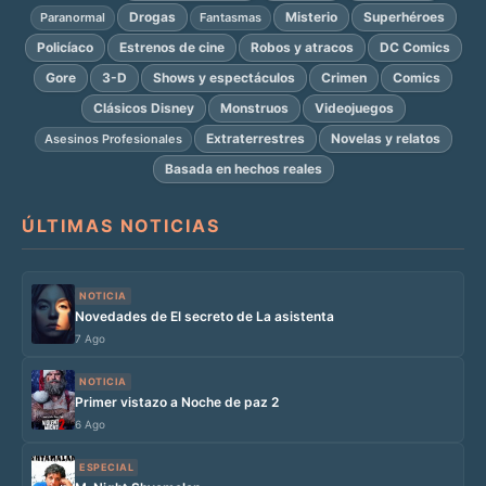
Drogas
Misterio
Superhéroes
Paranormal
Fantasmas
Policíaco
Estrenos de cine
Robos y atracos
DC Comics
Gore
3-D
Shows y espectáculos
Crimen
Comics
Clásicos Disney
Monstruos
Videojuegos
Extraterrestres
Novelas y relatos
Asesinos Profesionales
Basada en hechos reales
ÚLTIMAS NOTICIAS
NOTICIA
Novedades de El secreto de La asistenta
7 Ago
NOTICIA
Primer vistazo a Noche de paz 2
6 Ago
ESPECIAL