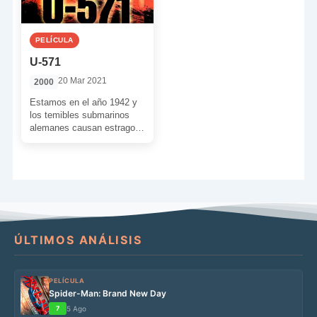
PELÍCULA
U-571
20 Mar 2021
2000
Estamos en el año 1942 y
los temibles submarinos
alemanes causan estragos
y amenazan la ruta de
abastecimiento entre
América […]
ÚLTIMOS ANÁLISIS
PELÍCULA
Spider-Man: Brand New Day
7
5 Ago