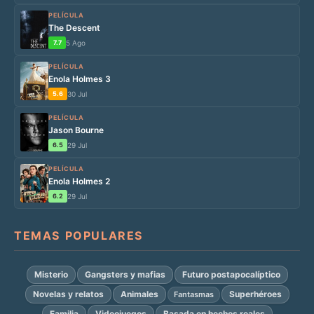
PELÍCULA
The Descent
7.7
5 Ago
PELÍCULA
Enola Holmes 3
5.6
30 Jul
PELÍCULA
Jason Bourne
6.5
29 Jul
PELÍCULA
Enola Holmes 2
6.2
29 Jul
TEMAS POPULARES
Misterio
Gangsters y mafias
Futuro postapocalíptico
Novelas y relatos
Animales
Superhéroes
Fantasmas
Familia
Videojuegos
Basada en hechos reales