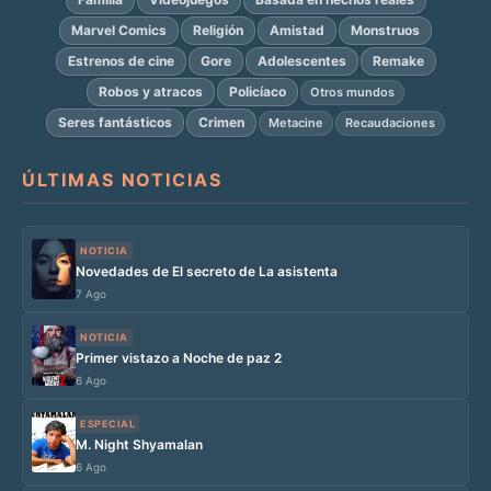
Marvel Comics
Religión
Amistad
Monstruos
Estrenos de cine
Gore
Adolescentes
Remake
Robos y atracos
Policíaco
Otros mundos
Seres fantásticos
Crimen
Metacine
Recaudaciones
ÚLTIMAS NOTICIAS
NOTICIA
Novedades de El secreto de La asistenta
7 Ago
NOTICIA
Primer vistazo a Noche de paz 2
6 Ago
ESPECIAL
M. Night Shyamalan
6 Ago