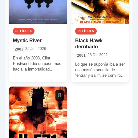
PELÍCULA
PELÍCULA
Mystic River
Black Hawk
derribado
25 Jun 2026
2003
28 Dic 2021
2001
En el año 2003, Clint
Eastwood dio un paso más
Lo que se suponía iba a ser
hacia la inmortalidad
una misión sencilla de
filmando un tremendo
“entrar y salir”, se convirtió
drama criminal ambientado
en un infierno para […]
en […]
8