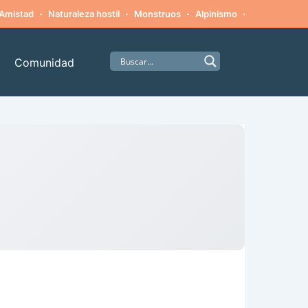
·
·
·
·
Amistad
Naturaleza hostil
Monstruos
Alpinismo
Supervivenci
Comunidad