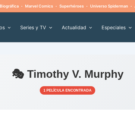
·
·
·
·
Biográfica
Marvel Comics
Superhéroes
Universo Spiderman
os
Series y TV
Actualidad
Especiales
🎭 Timothy V. Murphy
1 PELÍCULA ENCONTRADA