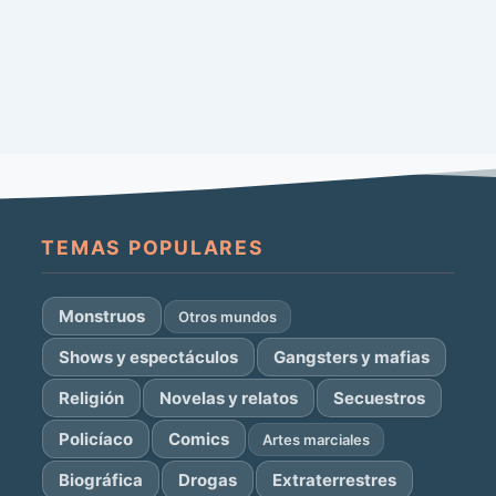
TEMAS POPULARES
Monstruos
Otros mundos
Shows y espectáculos
Gangsters y mafias
Religión
Novelas y relatos
Secuestros
Policíaco
Comics
Artes marciales
Biográfica
Drogas
Extraterrestres