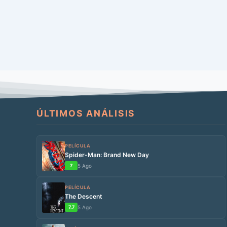
ÚLTIMOS ANÁLISIS
PELÍCULA
Spider-Man: Brand New Day
7
5 Ago
PELÍCULA
The Descent
7.7
5 Ago