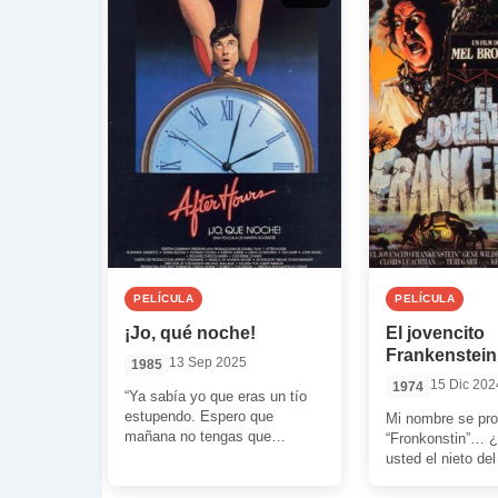
PELÍCULA
PELÍCULA
¡Jo, qué noche!
El jovencito
Frankenstein
13 Sep 2025
1985
15 Dic 202
1974
“Ya sabía yo que eras un tío
estupendo. Espero que
Mi nombre se pr
mañana no tengas que
“Fronkonstin”… ¿
madrugar y eso. Porque eres
usted el nieto de
alguien […]
Doctor Víctor Fr