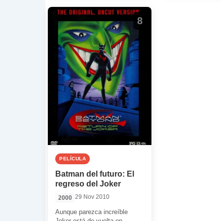
¿El doctor que e
8
PELÍCULA
Batman del futuro: El
regreso del Joker
29 Nov 2010
2000
Aunque parezca increíble
Joker está de vuelta en