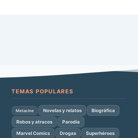
TEMAS POPULARES
Novelas y relatos
Biográfica
Metacine
Robos y atracos
Parodia
Marvel Comics
Drogas
Superhéroes