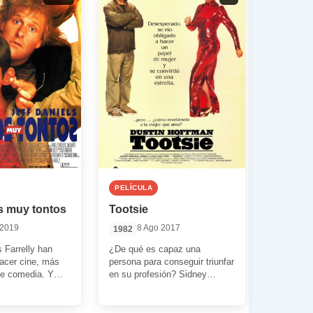
PELÍCULA
s muy tontos
Tootsie
 2019
8 Ago 2017
1982
 Farrelly han
¿De qué es capaz una
acer cine, más
persona para conseguir triunfar
e comedia. Y
en su profesión? Sidney
os muy tontos’
Pollack nos sugiere con
ron hasta […]
‘Tootsie’ una posible […]