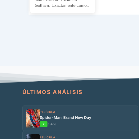
Gotham. Exactamente como
se le vio la ultima vez hace 50
años. […]
ÚLTIMOS ANÁLISIS
PELÍCULA
Spider-Man: Brand New Day
7
5 Ago
PELÍCULA