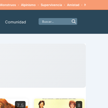
·
·
·
·
Monstruos
Alpinismo
Supervivencia
Amistad
Naturaleza hosti
Comunidad
7.5
8