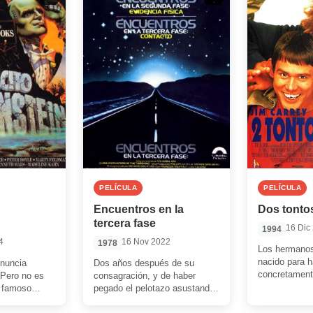
PELÍCULA
PELÍCULA
Encuentros en la
Dos tonto
tercera fase
16 Dic
1994
4
16 Nov 2022
1978
Los hermanos
nacido para h
onuncia
Dos años después de su
concretament
Pero no es
consagración, y de haber
con ‘Dos tont
l famoso
pegado el pelotazo asustando
nos demostra
ankenstein?
a millones de bañistas por