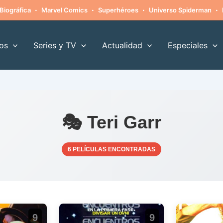
·
·
·
·
Biográfica
Marvel Comics
Superhéroes
Universo Spiderman
os
Series y TV
Actualidad
Especiales
🎭 Teri Garr
6 PELÍCULAS ENCONTRADAS
9
9