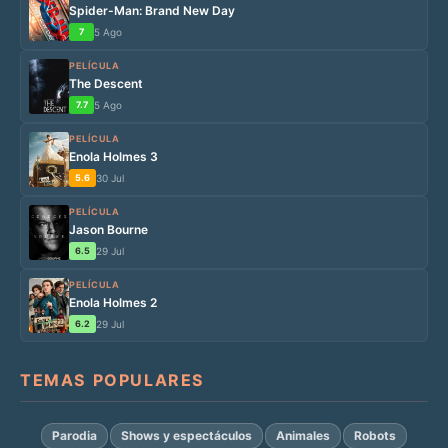
Spider-Man: Brand New Day
7
5 Ago
PELÍCULA
The Descent
7.7
5 Ago
PELÍCULA
Enola Holmes 3
5.6
30 Jul
PELÍCULA
Jason Bourne
6.5
29 Jul
PELÍCULA
Enola Holmes 2
6.2
29 Jul
TEMAS POPULARES
Parodia
Shows y espectáculos
Animales
Robots