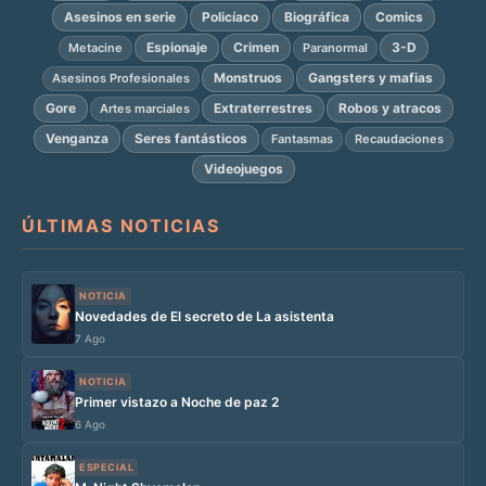
Asesinos en serie
Policíaco
Biográfica
Comics
Espionaje
Crimen
3-D
Metacine
Paranormal
Monstruos
Gangsters y mafias
Asesinos Profesionales
Gore
Extraterrestres
Robos y atracos
Artes marciales
Venganza
Seres fantásticos
Fantasmas
Recaudaciones
Videojuegos
ÚLTIMAS NOTICIAS
NOTICIA
Novedades de El secreto de La asistenta
7 Ago
NOTICIA
Primer vistazo a Noche de paz 2
6 Ago
ESPECIAL