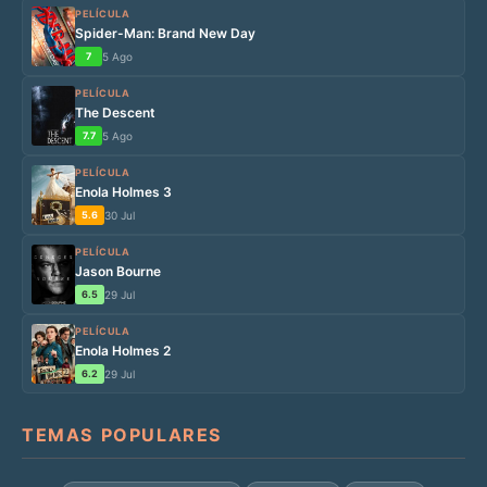
PELÍCULA
Spider-Man: Brand New Day
7
5 Ago
PELÍCULA
The Descent
7.7
5 Ago
PELÍCULA
Enola Holmes 3
5.6
30 Jul
PELÍCULA
Jason Bourne
6.5
29 Jul
PELÍCULA
Enola Holmes 2
6.2
29 Jul
TEMAS POPULARES