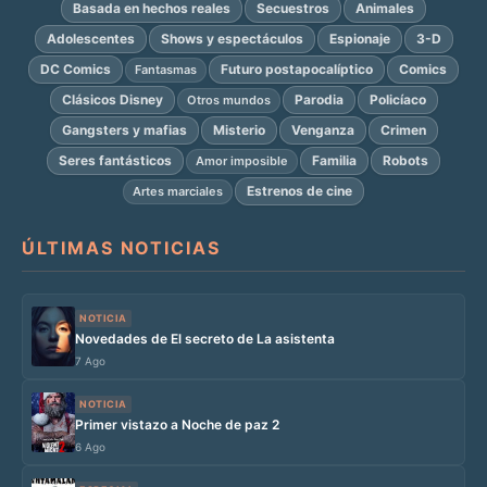
Basada en hechos reales
Secuestros
Animales
Adolescentes
Shows y espectáculos
Espionaje
3-D
DC Comics
Futuro postapocalíptico
Comics
Fantasmas
Clásicos Disney
Parodia
Policíaco
Otros mundos
Gangsters y mafias
Misterio
Venganza
Crimen
Seres fantásticos
Familia
Robots
Amor imposible
Estrenos de cine
Artes marciales
ÚLTIMAS NOTICIAS
NOTICIA
Novedades de El secreto de La asistenta
7 Ago
NOTICIA
Primer vistazo a Noche de paz 2
6 Ago