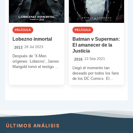
PELÍCULA
PELÍCULA
Lobezno inmortal
Batman v Superman:
El amanecer de la
26 Jul 2023
2013
Justicia
Después de ‘X-Men
13 Sep 2021
2016
orígenes: Lobezno’, James
Mangold tomó el testigo de
Llegó el momento tan
Gavin Hood. De esta
deseado por todos los fans
manera se unió a Hugh
de los DC Comics. El
Jackman […]
momento en que “El
hombre de acero” […]
ÚLTIMOS ANÁLISIS