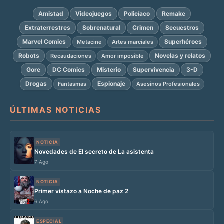
Amistad
Videojuegos
Policíaco
Remake
Extraterrestres
Sobrenatural
Crimen
Secuestros
Marvel Comics
Superhéroes
Metacine
Artes marciales
Robots
Novelas y relatos
Recaudaciones
Amor imposible
Gore
DC Comics
Misterio
Supervivencia
3-D
Drogas
Espionaje
Fantasmas
Asesinos Profesionales
ÚLTIMAS NOTICIAS
NOTICIA
Novedades de El secreto de La asistenta
7 Ago
NOTICIA
Primer vistazo a Noche de paz 2
6 Ago
ESPECIAL