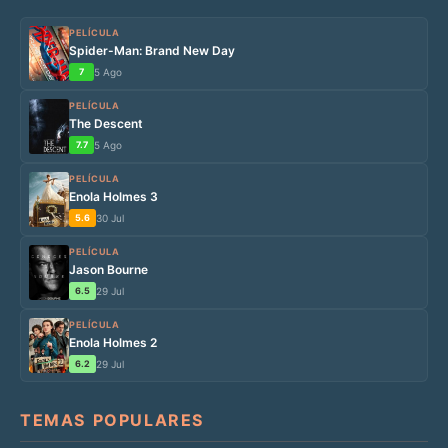
PELÍCULA
Spider-Man: Brand New Day
7
5 Ago
PELÍCULA
The Descent
7.7
5 Ago
PELÍCULA
Enola Holmes 3
5.6
30 Jul
PELÍCULA
Jason Bourne
6.5
29 Jul
PELÍCULA
Enola Holmes 2
6.2
29 Jul
TEMAS POPULARES