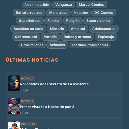
Venganza
Marvel Comics
Amor imposible
Extraterrestres
Monstruos
DC Comics
Metacine
Superhéroes
Familia
Religión
Supervivencia
Asesinos en serie
Misterio
Amistad
Adolescentes
Sobrenatural
Parodia
Robos y atracos
Espionaje
Animales
Otros mundos
Asesinos Profesionales
ÚLTIMAS NOTICIAS
NOTICIA
Novedades de El secreto de La asistenta
7 Ago
NOTICIA
Primer vistazo a Noche de paz 2
6 Ago
ESPECIAL