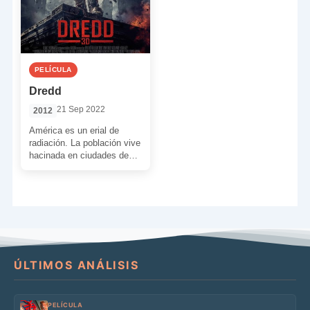
PELÍCULA
Dredd
21 Sep 2022
2012
América es un erial de
radiación. La población vive
hacinada en ciudades de
cientos de kilómetros de
extensión protegidas por
[…]
ÚLTIMOS ANÁLISIS
PELÍCULA