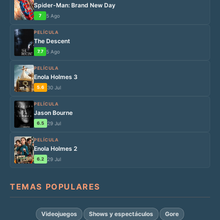
Spider-Man: Brand New Day
7
5 Ago
PELÍCULA
The Descent
7.7
5 Ago
PELÍCULA
Enola Holmes 3
5.6
30 Jul
PELÍCULA
Jason Bourne
6.5
29 Jul
PELÍCULA
Enola Holmes 2
6.2
29 Jul
TEMAS POPULARES
Videojuegos
Shows y espectáculos
Gore