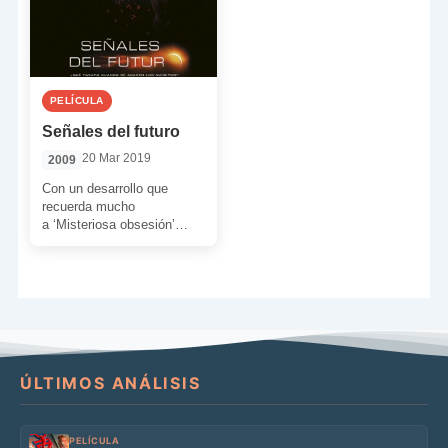
PELÍCULA
Señales del futuro
20 Mar 2019
2009
Con un desarrollo que
recuerda mucho
a ‘Misteriosa obsesión’
(Joseph Ruben, 2004) hoy
os voy a comentar una
película de Alex Proyas.
[…]
ÚLTIMOS ANÁLISIS
PELÍCULA