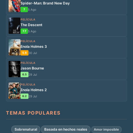
Spider-Man: Brand New Day
7
5 Ago
PELÍCULA
The Descent
7.7
5 Ago
PELÍCULA
Enola Holmes 3
5.6
30 Jul
PELÍCULA
Jason Bourne
6.5
29 Jul
PELÍCULA
Enola Holmes 2
6.2
29 Jul
TEMAS POPULARES
Sobrenatural
Basada en hechos reales
Amor imposible