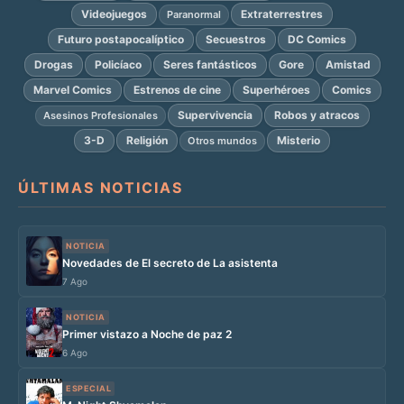
Videojuegos
Extraterrestres
Paranormal
Futuro postapocalíptico
Secuestros
DC Comics
Drogas
Policíaco
Seres fantásticos
Gore
Amistad
Marvel Comics
Estrenos de cine
Superhéroes
Comics
Supervivencia
Robos y atracos
Asesinos Profesionales
3-D
Religión
Misterio
Otros mundos
ÚLTIMAS NOTICIAS
NOTICIA
Novedades de El secreto de La asistenta
7 Ago
NOTICIA
Primer vistazo a Noche de paz 2
6 Ago
ESPECIAL