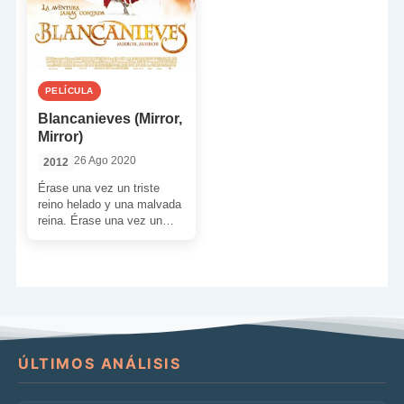
PELÍCULA
Blancanieves (Mirror,
Mirror)
26 Ago 2020
2012
Érase una vez un triste
reino helado y una malvada
reina. Érase una vez un
espejito mágico y una dulce
[…]
ÚLTIMOS ANÁLISIS