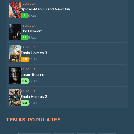
PELÍCULA
Spider-Man: Brand New Day
7
5 Ago
PELÍCULA
The Descent
7.7
5 Ago
PELÍCULA
Enola Holmes 3
5.6
30 Jul
PELÍCULA
Jason Bourne
6.5
29 Jul
PELÍCULA
Enola Holmes 2
6.2
29 Jul
TEMAS POPULARES