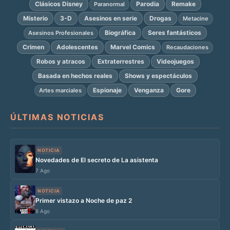
Clásicos Disney
Parodia
Remake
Paranormal
Misterio
3-D
Asesinos en serie
Drogas
Metacine
Biográfica
Seres fantásticos
Asesinos Profesionales
Crimen
Adolescentes
Marvel Comics
Recaudaciones
Robos y atracos
Extraterrestres
Videojuegos
Basada en hechos reales
Shows y espectáculos
Espionaje
Venganza
Gore
Artes marciales
ÚLTIMAS NOTICIAS
NOTICIA
Novedades de El secreto de La asistenta
7 Ago
NOTICIA
Primer vistazo a Noche de paz 2
6 Ago