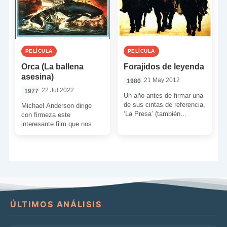
PELÍCULA
PELÍCULA
Orca (La ballena
Forajidos de leyenda
asesina)
21 May 2012
1980
22 Jul 2022
1977
Un año antes de firmar una
de sus cintas de referencia,
Michael Anderson dirige
‘La Presa’ (también
con firmeza este
conocida como ‘La
interesante film que nos
Compañía Bravo’), y […]
narra la trágica venganza
de una orca tras contemplar
cómo […]
ÚLTIMOS ANÁLISIS