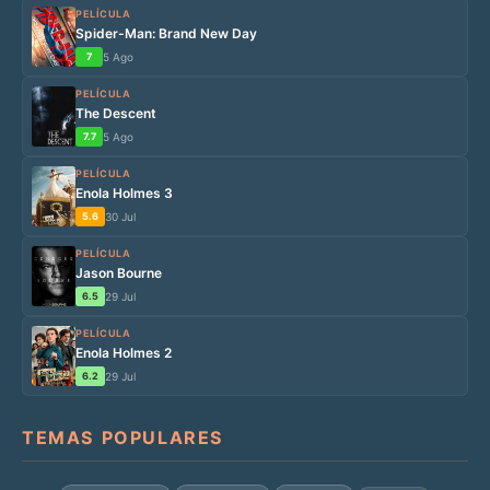
PELÍCULA
Spider-Man: Brand New Day
7
5 Ago
PELÍCULA
The Descent
7.7
5 Ago
PELÍCULA
Enola Holmes 3
5.6
30 Jul
PELÍCULA
Jason Bourne
6.5
29 Jul
PELÍCULA
Enola Holmes 2
6.2
29 Jul
TEMAS POPULARES