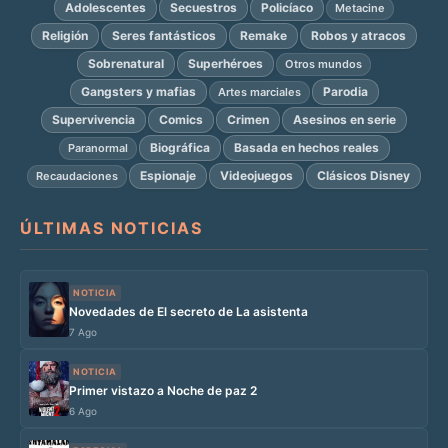
Adolescentes
Secuestros
Policíaco
Metacine
Religión
Seres fantásticos
Remake
Robos y atracos
Sobrenatural
Superhéroes
Otros mundos
Gangsters y mafias
Parodia
Artes marciales
Supervivencia
Comics
Crimen
Asesinos en serie
Biográfica
Basada en hechos reales
Paranormal
Espionaje
Videojuegos
Clásicos Disney
Recaudaciones
ÚLTIMAS NOTICIAS
NOTICIA
Novedades de El secreto de La asistenta
7 Ago
NOTICIA
Primer vistazo a Noche de paz 2
6 Ago