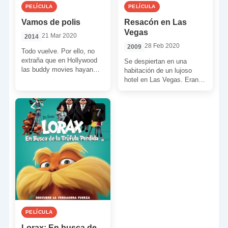
PELÍCULA
PELÍCULA
Vamos de polis
Resacón en Las
Vegas
21 Mar 2020
2014
28 Feb 2020
2009
Todo vuelve. Por ello, no
extraña que en Hollywood
Se despiertan en una
las buddy movies hayan
habitación de un lujoso
regresado. Ahora se
hotel en Las Vegas. Eran
actualiza el humor a […]
cuatro y ¡falta uno! Para
más inri, […]
7
PELÍCULA
Lorax: En busca de