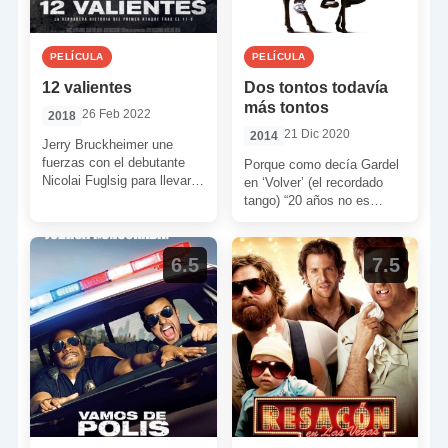
PELÍCULA
PELÍCULA
12 valientes
Dos tontos todavía
más tontos
26 Feb 2022
2018
21 Dic 2020
2014
Jerry Bruckheimer une
fuerzas con el debutante
Porque como decía Gardel
Nicolai Fuglsig para llevar
en ‘Volver’ (el recordado
al cine la historia real de la
tango) “20 años no es
ODA 595. […]
nada”, los hermanos
Farrelly echan la vista […]
6.5
7.5