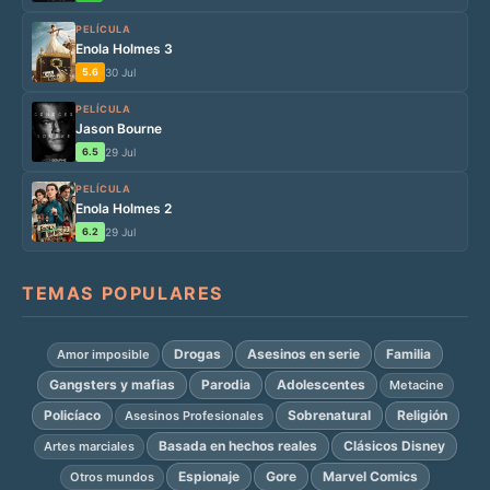
PELÍCULA
Enola Holmes 3
5.6
30 Jul
PELÍCULA
Jason Bourne
6.5
29 Jul
PELÍCULA
Enola Holmes 2
6.2
29 Jul
TEMAS POPULARES
Drogas
Asesinos en serie
Familia
Amor imposible
Gangsters y mafias
Parodia
Adolescentes
Metacine
Policíaco
Sobrenatural
Religión
Asesinos Profesionales
Basada en hechos reales
Clásicos Disney
Artes marciales
Espionaje
Gore
Marvel Comics
Otros mundos