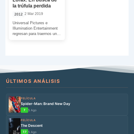
la trúfula perdida
2 Mar 2019
2012
Universal Pictures e
Illumination Entertainment
regresan para traernos una
historia absolutamente
ecológica. Una historia que
hará las delicias de los […]
ÚLTIMOS ANÁLISIS
PELÍCULA
Spider-Man: Brand New Day
7
5 Ago
PELÍCULA
The Descent
7.7
5 Ago