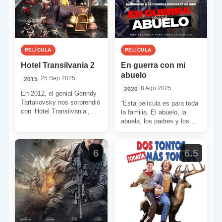
PELÍCULA
PELÍCULA
Hotel Transilvania 2
En guerra con mi
abuelo
25 Sep 2025
2015
8 Ago 2025
2020
En 2012, el genial Genndy
Tartakovsky nos sorprendió
“Esta película es para toda
con ‘Hotel Transilvania’, un
la familia. El abuelo, la
film animado que fue toda
abuela, los padres y los
una golosina para […]
hijos. Todos pueden
disfrutar y […]
6
6.5