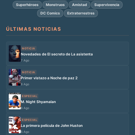
Superhéroes
Monstruos
Amistad
Supervivencia
DC Comics
Extraterrestres
ÚLTIMAS NOTICIAS
NOTICIA
Novedades de El secreto de La asistenta
7 Ago
NOTICIA
Primer vistazo a Noche de paz 2
6 Ago
ESPECIAL
M. Night Shyamalan
6 Ago
ESPECIAL
La primera película de John Huston
5 Ago