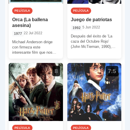
PELÍCULA
PELÍCULA
Orca (La ballena
Juego de patriotas
asesina)
5 Jun 2022
1992
22 Jul 2022
1977
Después del éxito de ‘La
caza del Octubre Rojo’
Michael Anderson dirige
(John McTiernan, 1990),
con firmeza este
Paramount quiso repetir
interesante film que nos
con el Jack Ryan de […]
narra la trágica venganza
de una orca tras contemplar
cómo […]
8
7.5
PELÍCULA
PELÍCULA