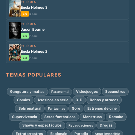
PELÍCULA
Enola Holmes 3
5.6
30 Jul
PELÍCULA
Jason Bourne
6.5
29 Jul
PELÍCULA
Enola Holmes 2
6.2
29 Jul
TEMAS POPULARES
Gangsters y mafias
Videojuegos
Secuestros
Paranormal
Comics
Asesinos en serie
3-D
Robos y atracos
Sobrenatural
Gore
Estrenos de cine
Fantasmas
Supervivencia
Seres fantásticos
Monstruos
Remake
Shows y espectáculos
Drogas
Recaudaciones
Extraterrestres
Espionaje
Parodia
Amor imposible