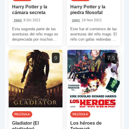
Harry Potter y la
Harry Potter y la
cámara secreta
piedra filosofal
8 Dic 2021
16 Nov 2021
2002
2001
Esta segunda parte de las
Este fue el comienzo de las
aventuras del niño mago es
aventuras del niño mago. El
despreciada por muchos
niño con gafas redondas y
muy injustamente. Aquí
cicatriz en la frente […]
tenemos una presentación
que […]
9
7.5
PELÍCULA
PELÍCULA
Gladiator (El
Los héroes de
gladiador)
Telemark