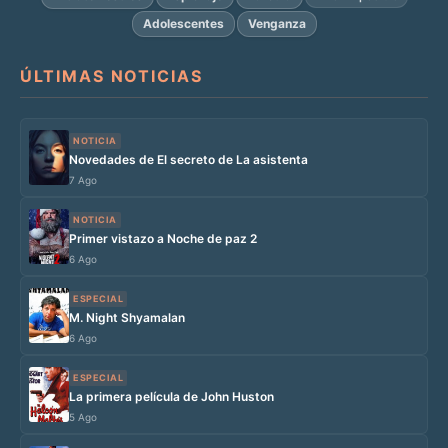
Adolescentes
Venganza
ÚLTIMAS NOTICIAS
NOTICIA
Novedades de El secreto de La asistenta
7 Ago
NOTICIA
Primer vistazo a Noche de paz 2
6 Ago
ESPECIAL
M. Night Shyamalan
6 Ago
ESPECIAL
La primera película de John Huston
5 Ago