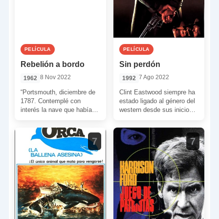
PELÍCULA
PELÍCULA
Rebelión a bordo
Sin perdón
8 Nov 2022
7 Ago 2022
1962
1992
“Portsmouth, diciembre de
Clint Eastwood siempre ha
1787. Contemplé con
estado ligado al género del
interés la nave que había
western desde sus inicios
de llevarme a la isla de
como actor. Primero a
Tahití. Un punto […]
través de la […]
7
7