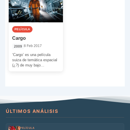
PELÍCULA
Cargo
8 Feb 2017
2009
‘Cargo’ es una película
suiza de temática espacial
(¿?) de muy bajo
presupuesto y de un
director que debutaba tras
las […]
ÚLTIMOS ANÁLISIS
PELÍCULA