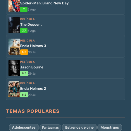
Spider-Man: Brand New Day
7
5 Ago
PELÍCULA
The Descent
7.7
5 Ago
PELÍCULA
Enola Holmes 3
5.6
30 Jul
PELÍCULA
Jason Bourne
6.5
29 Jul
PELÍCULA
Enola Holmes 2
6.2
29 Jul
TEMAS POPULARES
Adolescentes
Estrenos de cine
Monstruos
Fantasmas