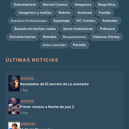
Sobrenatural
Marvel Comics
Venganza
Biográfica
Gangsters y mafias
Robots
Amistad
Familia
Espionaje
DC Comics
Animales
Asesinos Profesionales
Basada en hechos reales
Seres fantásticos
Policíaco
Extraterrestres
Remake
Clásicos Disney
Recaudaciones
Parodia
Artes marciales
ÚLTIMAS NOTICIAS
NOTICIA
Novedades de El secreto de La asistenta
7 Ago
NOTICIA
Primer vistazo a Noche de paz 2
6 Ago
ESPECIAL