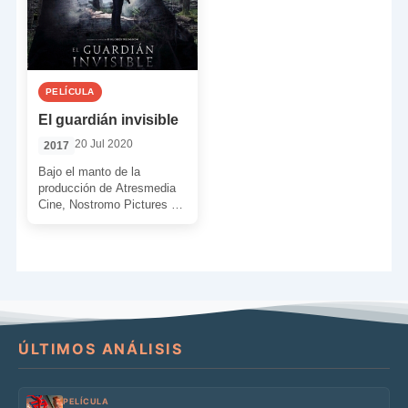
PELÍCULA
El guardián invisible
20 Jul 2020
2017
Bajo el manto de la
producción de Atresmedia
Cine, Nostromo Pictures y
El Guardián Invisible AIE.
Además de en
coproducción […]
ÚLTIMOS ANÁLISIS
PELÍCULA