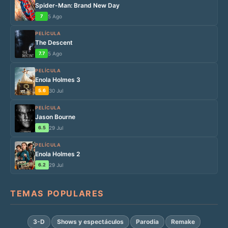
Spider-Man: Brand New Day
7
5 Ago
PELÍCULA
The Descent
7.7
5 Ago
PELÍCULA
Enola Holmes 3
5.6
30 Jul
PELÍCULA
Jason Bourne
6.5
29 Jul
PELÍCULA
Enola Holmes 2
6.2
29 Jul
TEMAS POPULARES
3-D
Shows y espectáculos
Parodia
Remake