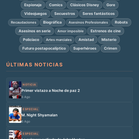
Espionaje
Comics
Clásicos Disney
Gore
Videojuegos
Secuestros
Seres fantásticos
Biográfica
Robots
Recaudaciones
Asesinos Profesionales
Asesinos en serie
Estrenos de cine
Amor imposible
Policíaco
Amistad
Misterio
Artes marciales
Futuro postapocalíptico
Superhéroes
Crimen
ÚLTIMAS NOTICIAS
NOTICIA
Primer vistazo a Noche de paz 2
6 Ago
ESPECIAL
M. Night Shyamalan
6 Ago
ESPECIAL