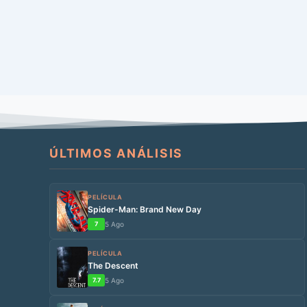
ÚLTIMOS ANÁLISIS
PELÍCULA
Spider-Man: Brand New Day
7
5 Ago
PELÍCULA
The Descent
7.7
5 Ago