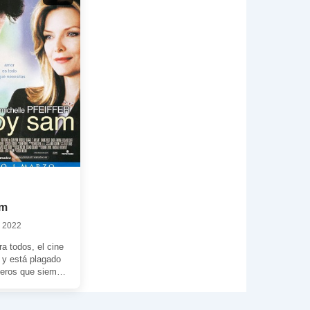
am
 2022
ra todos, el cine
 y está plagado
neros que siempre
lícula […]