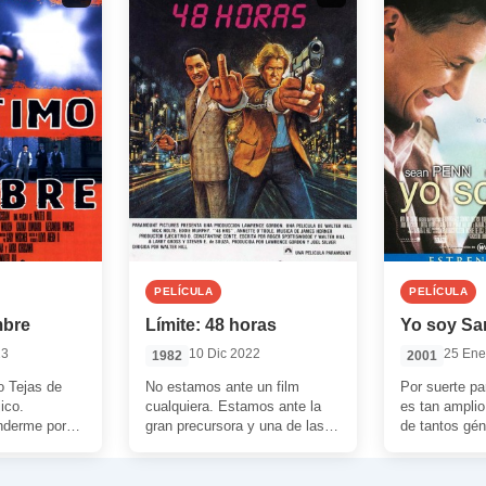
PELÍCULA
PELÍCULA
mbre
Límite: 48 horas
Yo soy S
23
10 Dic 2022
25 Ene
1982
2001
o Tejas de
No estamos ante un film
Por suerte pa
ico.
cualquiera. Estamos ante la
es tan amplio
nderme por
gran precursora y una de las
de tantos gé
bía pasado la
mejores buddy movies. Un tipo
existe una pe
i vida […]
[…]