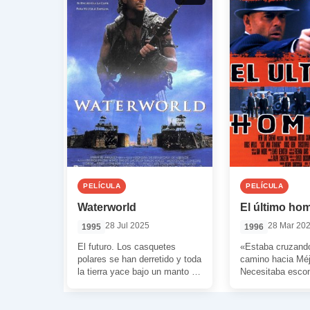
PELÍCULA
PELÍCULA
Waterworld
El último ho
28 Jul 2025
28 Mar 20
1995
1996
El futuro. Los casquetes
«Estaba cruzand
polares se han derretido y toda
camino hacia Méj
la tierra yace bajo un manto de
Necesitaba esco
agua. Aquellos que […]
algún tiempo. Ha
mayor parte de m