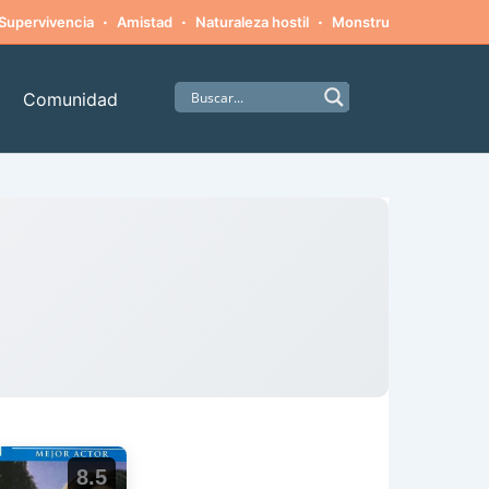
·
·
·
·
Supervivencia
Amistad
Naturaleza hostil
Monstruos
Alpinism
Comunidad
8.5