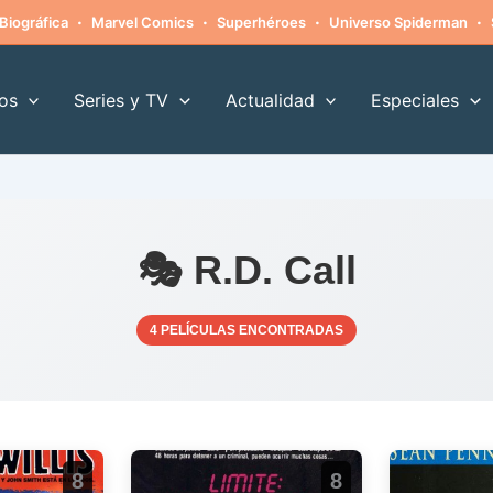
·
·
·
·
Biográfica
Marvel Comics
Superhéroes
Universo Spiderman
os
Series y TV
Actualidad
Especiales
🎭 R.D. Call
4 PELÍCULAS ENCONTRADAS
8
8