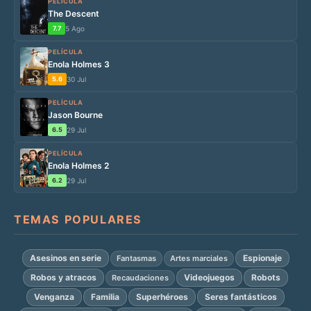
PELÍCULA
The Descent
7.7
5 Ago
PELÍCULA
Enola Holmes 3
5.6
30 Jul
PELÍCULA
Jason Bourne
6.5
29 Jul
PELÍCULA
Enola Holmes 2
6.2
29 Jul
TEMAS POPULARES
Asesinos en serie
Espionaje
Fantasmas
Artes marciales
Robos y atracos
Videojuegos
Robots
Recaudaciones
Venganza
Familia
Superhéroes
Seres fantásticos