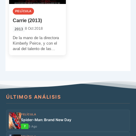
PELÍCULA
Carrie (2013)
8 Oct 2018
2013
De la mano de la directora
Kimberly Peirce, y con el
aval del talento de las
actrices Chloë Grace
Moretz […]
ÚLTIMOS ANÁLISIS
PELÍCULA
Spider-Man: Brand New Day
7
5 Ago