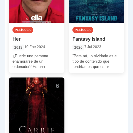
PELÍCULA
PELÍCULA
Her
Fantasy Island
10 Ene 2024
7 Jul 2023
2013
2020
¿Puede una persona
“Para mí, lo olvidado es el
enamorarse de un
tipo de contenido que
ordenador? Es una
tendríamos que estar
pregunta aparentemente
revisitando. Cuando una
absurda. Sin embargo,
gran historia deja de […]
Spike Jonze nos propone
6
con ‘Her’ un […]