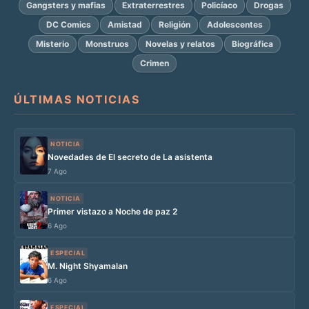
Gangsters y mafias
Extraterrestres
Policíaco
Drogas
DC Comics
Amistad
Religión
Adolescentes
Misterio
Monstruos
Novelas y relatos
Biográfica
Crimen
ÚLTIMAS NOTICIAS
NOTICIA
Novedades de El secreto de La asistenta
7 Ago
NOTICIA
Primer vistazo a Noche de paz 2
6 Ago
ESPECIAL
M. Night Shyamalan
6 Ago
ESPECIAL