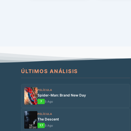
regresamos […]
aire desenfadado
ÚLTIMOS ANÁLISIS
PELÍCULA
Spider-Man: Brand New Day
7
5 Ago
PELÍCULA
The Descent
7.7
5 Ago