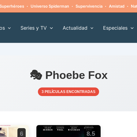
·
·
·
·
Superhéroes
Universo Spiderman
Supervivencia
Amistad
Nat
os
Series y TV
Actualidad
Especiales
🎭 Phoebe Fox
3 PELÍCULAS ENCONTRADAS
6
8.5