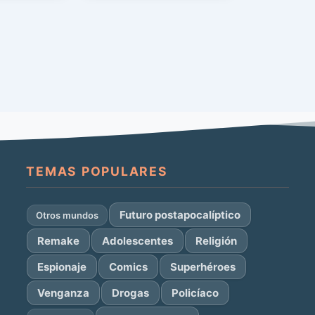
. […]
TEMAS POPULARES
Futuro postapocalíptico
Otros mundos
Remake
Adolescentes
Religión
Espionaje
Comics
Superhéroes
Venganza
Drogas
Policíaco