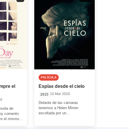
PELÍCULA
mpre el
Espías desde el cielo
10 Mar 2020
2015
20
Delante de las cámaras
tenemos a Helen Mirren
ovela de
escoltada por un
hoy comento
destacado grupo de buenos
re el mismo
intérpretes. Detrás de las
omántico de
cámaras tenemos […]