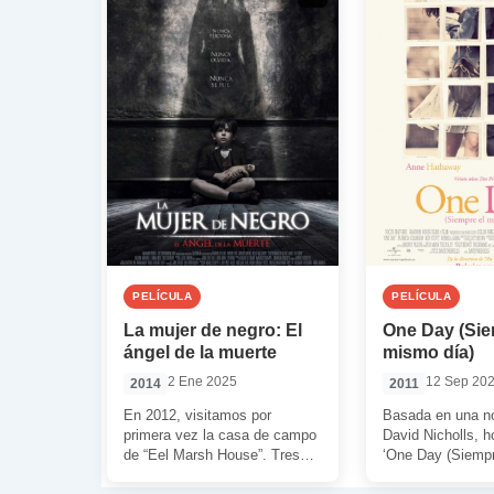
PELÍCULA
PELÍCULA
La mujer de negro: El
One Day (Sie
ángel de la muerte
mismo día)
2 Ene 2025
12 Sep 20
2014
2011
En 2012, visitamos por
Basada en una n
primera vez la casa de campo
David Nicholls, 
de “Eel Marsh House”. Tres
‘One Day (Siemp
años después, en 2015,
día)’, un drama r