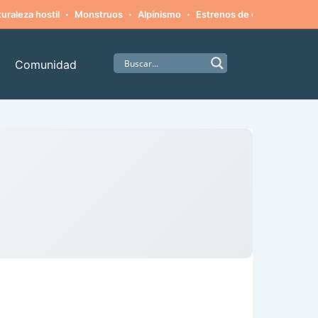
·
·
·
·
uraleza hostil
Monstruos
Alpinismo
Estrenos de cine
Misteri
Comunidad