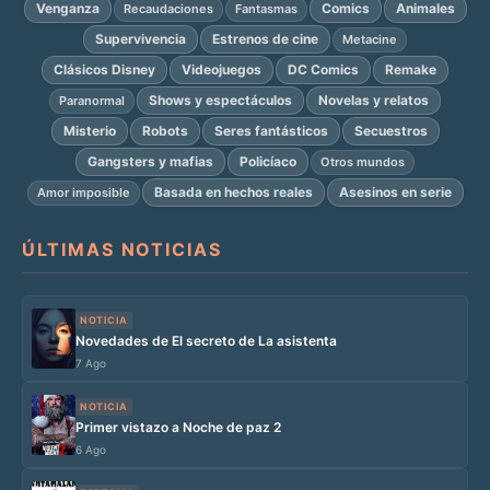
Venganza
Comics
Animales
Recaudaciones
Fantasmas
Supervivencia
Estrenos de cine
Metacine
Clásicos Disney
Videojuegos
DC Comics
Remake
Shows y espectáculos
Novelas y relatos
Paranormal
Misterio
Robots
Seres fantásticos
Secuestros
Gangsters y mafias
Policíaco
Otros mundos
Basada en hechos reales
Asesinos en serie
Amor imposible
ÚLTIMAS NOTICIAS
NOTICIA
Novedades de El secreto de La asistenta
7 Ago
NOTICIA
Primer vistazo a Noche de paz 2
6 Ago