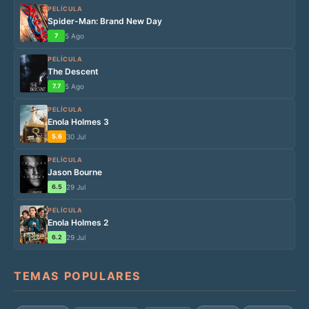
PELÍCULA
Spider-Man: Brand New Day
7
5 Ago
PELÍCULA
The Descent
7.7
5 Ago
PELÍCULA
Enola Holmes 3
5.6
30 Jul
PELÍCULA
Jason Bourne
6.5
29 Jul
PELÍCULA
Enola Holmes 2
6.2
29 Jul
TEMAS POPULARES