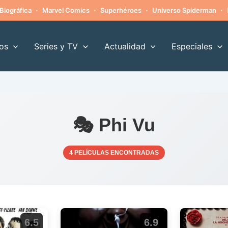
·
·
·
·
Biográfica
Marvel Comics
Superhéroes
Universo Spiderman
os
Series y TV
Actualidad
Especiales
🎭 Phi Vu
4 PELÍCULAS ENCONTRADAS
6.5
6.9