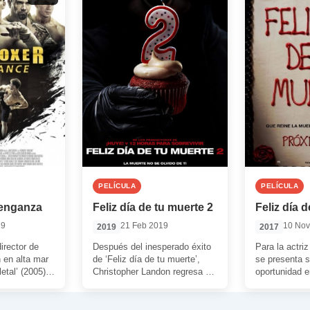
PELÍCULA
PELÍCULA
Venganza
Feliz día de tu muerte 2
Feliz día 
19
21 Feb 2019
10 Nov
2019
2017
irector de
Después del inesperado éxito
Para la actri
 en alta mar
de ‘Feliz día de tu muerte’,
se presenta s
etal’ (2005) o
Christopher Landon regresa a
oportunidad e
2), resucita a
los mandos de la secuela. Una
interpretando
[…]
estudiante un