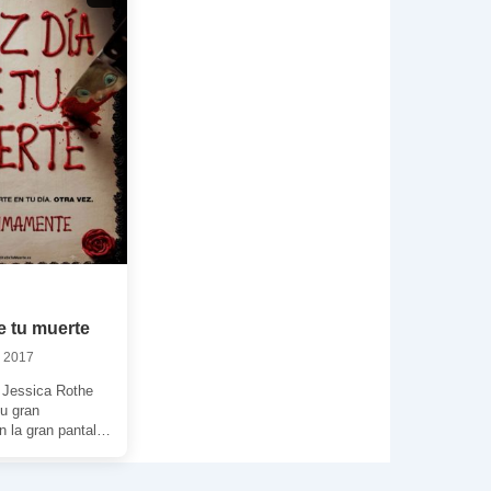
de tu muerte
 2017
z Jessica Rothe
u gran
n la gran pantalla
 a Tree, una
iversitaria […]