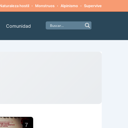
·
·
·
·
Naturaleza hostil
Monstruos
Alpinismo
Supervivencia
Amista
Comunidad
7