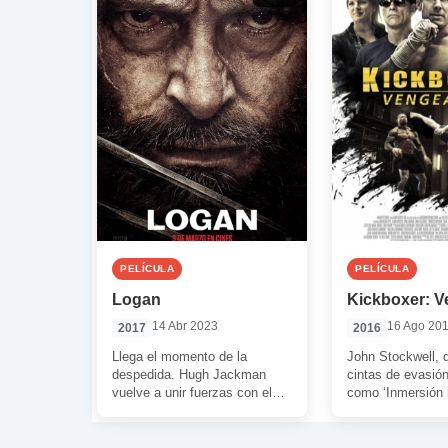
PELÍCULA
PELÍCULA
Logan
Kickboxer: 
14 Abr 2023
16 Ago 20
2017
2016
Llega el momento de la
John Stockwell, d
despedida. Hugh Jackman
cintas de evasión
vuelve a unir fuerzas con el
como ‘Inmersión l
director James Mangold para
‘Marea letal’ (201
decir “¡adiós!” […]
[…]