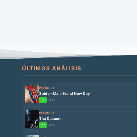
ÚLTIMOS ANÁLISIS
PELÍCULA
Spider-Man: Brand New Day
7
5 Ago
PELÍCULA
The Descent
7.7
5 Ago