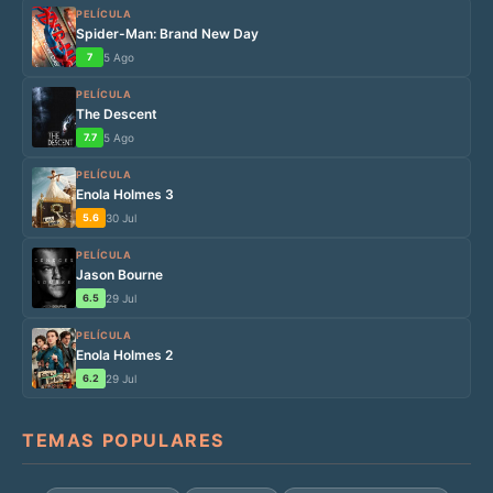
PELÍCULA
Spider-Man: Brand New Day
7
5 Ago
PELÍCULA
The Descent
7.7
5 Ago
PELÍCULA
Enola Holmes 3
5.6
30 Jul
PELÍCULA
Jason Bourne
6.5
29 Jul
PELÍCULA
Enola Holmes 2
6.2
29 Jul
TEMAS POPULARES