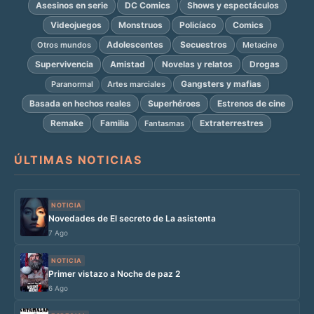
Asesinos en serie
DC Comics
Shows y espectáculos
Videojuegos
Monstruos
Policíaco
Comics
Adolescentes
Secuestros
Otros mundos
Metacine
Supervivencia
Amistad
Novelas y relatos
Drogas
Gangsters y mafias
Paranormal
Artes marciales
Basada en hechos reales
Superhéroes
Estrenos de cine
Remake
Familia
Extraterrestres
Fantasmas
ÚLTIMAS NOTICIAS
NOTICIA
Novedades de El secreto de La asistenta
7 Ago
NOTICIA
Primer vistazo a Noche de paz 2
6 Ago