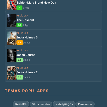
Spider-Man: Brand New Day
7
5 Ago
PELÍCULA
The Descent
7.7
5 Ago
PELÍCULA
Enola Holmes 3
5.6
30 Jul
PELÍCULA
Jason Bourne
6.5
29 Jul
PELÍCULA
Enola Holmes 2
6.2
29 Jul
TEMAS POPULARES
Remake
Videojuegos
Otros mundos
Paranormal