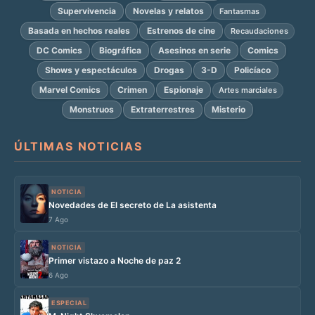
Supervivencia
Novelas y relatos
Fantasmas
Basada en hechos reales
Estrenos de cine
Recaudaciones
DC Comics
Biográfica
Asesinos en serie
Comics
Shows y espectáculos
Drogas
3-D
Policíaco
Marvel Comics
Crimen
Espionaje
Artes marciales
Monstruos
Extraterrestres
Misterio
ÚLTIMAS NOTICIAS
NOTICIA
Novedades de El secreto de La asistenta
7 Ago
NOTICIA
Primer vistazo a Noche de paz 2
6 Ago
ESPECIAL