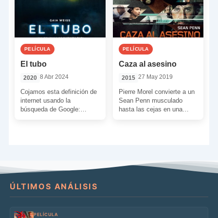
PELÍCULA
PELÍCULA
El tubo
Caza al asesino
8 Abr 2024
27 May 2019
2020
2015
Cojamos esta definición de
Pierre Morel convierte a un
internet usando la
Sean Penn musculado
búsqueda de Google:
hasta las cejas en una
“Pieza hueca, de forma por
perfecta máquina de matar.
lo común cilíndrica y,
Es tiempo de […]
generalmente, […]
ÚLTIMOS ANÁLISIS
PELÍCULA