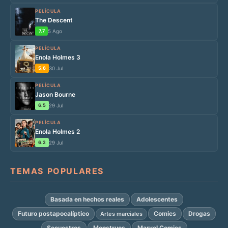
PELÍCULA
The Descent
7.7
5 Ago
PELÍCULA
Enola Holmes 3
5.6
30 Jul
PELÍCULA
Jason Bourne
6.5
29 Jul
PELÍCULA
Enola Holmes 2
6.2
29 Jul
TEMAS POPULARES
Basada en hechos reales
Adolescentes
Futuro postapocalíptico
Comics
Drogas
Artes marciales
Secuestros
Monstruos
Marvel Comics