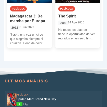
PELÍCULA
PELÍCULA
Madagascar 3: De
The Spirit
marcha por Europa
14 Ago 2016
2008
8 Jun 2022
2012
No todos los días se
tiene la oportunidad de ver
“Había una vez un circo
reunidos en un sólo film
que alegraba siempre el
elementos tan suculentos
corazón. Lleno de color. Un
como un héroe […]
mundo de ilusión, pleno de
alegría […]
ÚLTIMOS ANÁLISIS
PELÍCULA
Spider-Man: Brand New Day
7
5 Ago