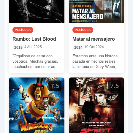
PELÍCULA
PELÍCULA
Rambo: Last Blood
Matar al mensajero
4 Abr 2025
10 Oct 2024
2019
2014
“Orgulloso de estar con
Estamos ante una historia
vosotros. Muchas gracias,
basada en hechos reales:
muchachos, por estar aquí
la historia de Gary Webb,
durante todos estos años.
un periodista de un diario
Los amo a todos como […]
pequeño. Gary […]
7.5
7.5