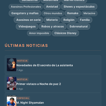
Amistad
Shows y espectáculos
Asesinos Profesionales
Gangsters y mafias
Remake
Otros mundos
Metacine
Asesinos en serie
Misterio
Religión
Familia
Videojuegos
Robos y atracos
Sobrenatural
Clásicos Disney
Amor imposible
ÚLTIMAS NOTICIAS
NOTICIA
Novedades de El secreto de La asistenta
7 Ago
NOTICIA
Primer vistazo a Noche de paz 2
6 Ago
ESPECIAL
M. Night Shyamalan