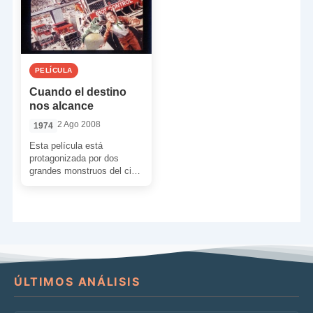
PELÍCULA
Cuando el destino
nos alcance
2 Ago 2008
1974
Esta película está
protagonizada por dos
grandes monstruos del cine
que desgraciadamente ya
no están entre nosotros,
me refiero a […]
ÚLTIMOS ANÁLISIS