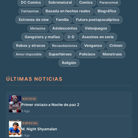
DC Comics
Sobrenatural
Comics
Paranormal
Basada en hechos reales
Biográfica
Fantasmas
Estrenos de cine
Familia
Futuro postapocalíptico
Adolescentes
Videojuegos
Metacine
Gangsters y mafias
3-D
Asesinos en serie
Robos y atracos
Venganza
Crimen
Recaudaciones
Superhéroes
Policíaco
Monstruos
Amor imposible
Religión
ÚLTIMAS NOTICIAS
NOTICIA
Primer vistazo a Noche de paz 2
6 Ago
ESPECIAL
M. Night Shyamalan
6 Ago