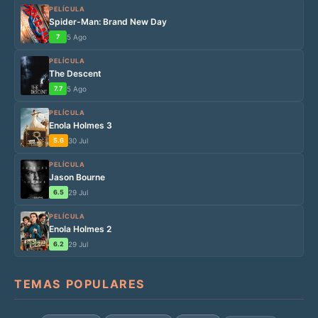
PELÍCULA
Spider-Man: Brand New Day
7
5 Ago
PELÍCULA
The Descent
7.7
5 Ago
PELÍCULA
Enola Holmes 3
5.6
30 Jul
PELÍCULA
Jason Bourne
6.5
29 Jul
PELÍCULA
Enola Holmes 2
6.2
29 Jul
TEMAS POPULARES