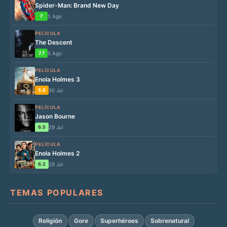
Spider-Man: Brand New Day
7
5 Ago
PELÍCULA
The Descent
7.7
5 Ago
PELÍCULA
Enola Holmes 3
5.6
30 Jul
PELÍCULA
Jason Bourne
6.5
29 Jul
PELÍCULA
Enola Holmes 2
6.2
29 Jul
TEMAS POPULARES
Religión
Gore
Superhéroes
Sobrenatural