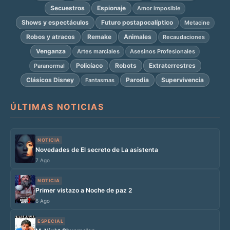
Secuestros
Espionaje
Amor imposible
Shows y espectáculos
Futuro postapocalíptico
Metacine
Robos y atracos
Remake
Animales
Recaudaciones
Venganza
Artes marciales
Asesinos Profesionales
Policíaco
Robots
Extraterrestres
Paranormal
Clásicos Disney
Parodia
Supervivencia
Fantasmas
ÚLTIMAS NOTICIAS
NOTICIA
Novedades de El secreto de La asistenta
7 Ago
NOTICIA
Primer vistazo a Noche de paz 2
6 Ago
ESPECIAL