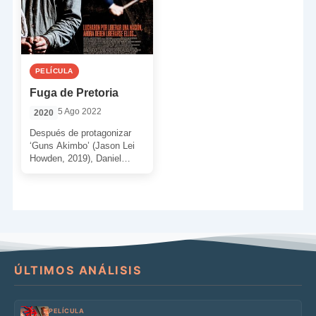
PELÍCULA
Fuga de Pretoria
5 Ago 2022
2020
Después de protagonizar
‘Guns Akimbo’ (Jason Lei
Howden, 2019), Daniel
Radcliffe regresa con otro
estreno en VOD. Ahora
abandona las […]
ÚLTIMOS ANÁLISIS
PELÍCULA