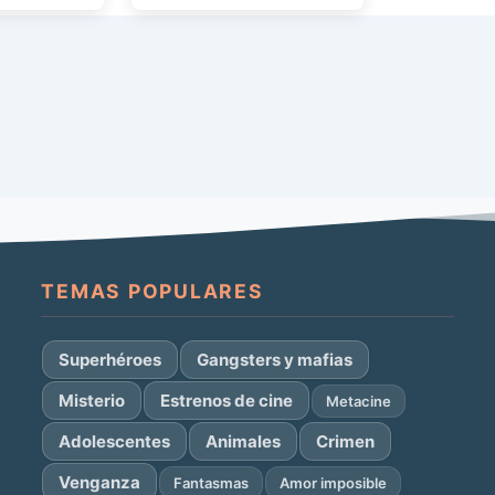
Rápidamente pensaron hacer
una secuela con […]
TEMAS POPULARES
Superhéroes
Gangsters y mafias
Misterio
Estrenos de cine
Metacine
Adolescentes
Animales
Crimen
Venganza
Fantasmas
Amor imposible