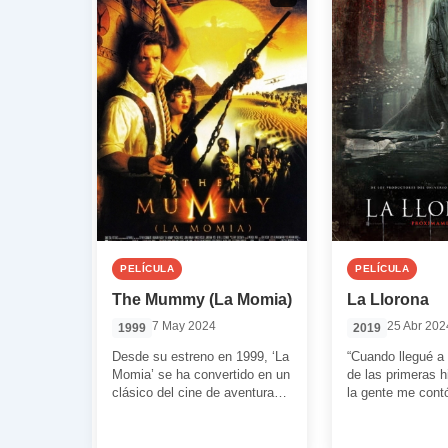
PELÍCULA
PELÍCULA
The Mummy (La Momia)
La Llorona
7 May 2024
25 Abr 202
1999
2019
Desde su estreno en 1999, ‘La
“Cuando llegué a
Momia’ se ha convertido en un
de las primeras h
clásico del cine de aventuras
la gente me cont
palomitero. Este es […]
leyenda. Despiert
[…]