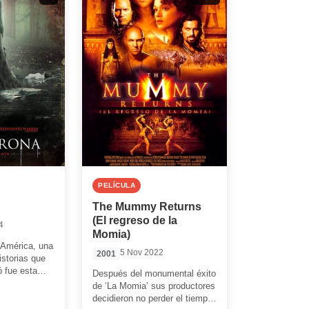
PELÍCULA
The Mummy Returns
(El regreso de la
4
Momia)
 América, una
5 Nov 2022
2001
istorias que
ó fue esta
Después del monumental éxito
a los niveles
de ‘La Momia’ sus productores
decidieron no perder el tiempo.