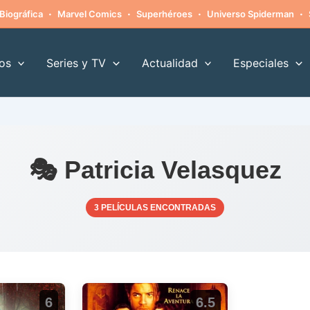
·
·
·
·
Biográfica
Marvel Comics
Superhéroes
Universo Spiderman
os
Series y TV
Actualidad
Especiales
🎭 Patricia Velasquez
3 PELÍCULAS ENCONTRADAS
6
6.5