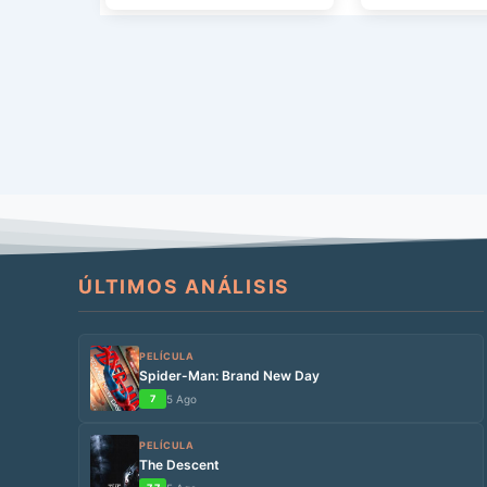
ÚLTIMOS ANÁLISIS
PELÍCULA
Spider-Man: Brand New Day
7
5 Ago
PELÍCULA
The Descent