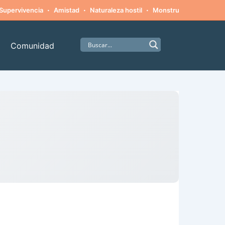
·
·
·
·
Supervivencia
Amistad
Naturaleza hostil
Monstruos
Alpinism
Comunidad