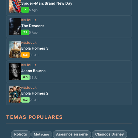
Spider-Man: Brand New Day
7
5 Ago
PELÍCULA
The Descent
7.7
5 Ago
PELÍCULA
Enola Holmes 3
5.6
30 Jul
PELÍCULA
Jason Bourne
6.5
29 Jul
PELÍCULA
Enola Holmes 2
6.2
29 Jul
TEMAS POPULARES
Robots
Asesinos en serie
Clásicos Disney
Metacine