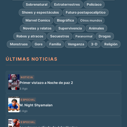
Sobrenatural
Extraterrestres
Policíaco
Shows y espectáculos
Futuro postapocalíptico
Marvel Comics
Biográfica
Otros mundos
Novelas y relatos
Supervivencia
Animales
Robos y atracos
Secuestros
Drogas
Paranormal
Monstruos
Gore
Familia
Venganza
3-D
Religión
ÚLTIMAS NOTICIAS
NOTICIA
Primer vistazo a Noche de paz 2
6 Ago
ESPECIAL
M. Night Shyamalan
6 Ago
ESPECIAL