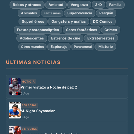
Robos y atracos
Amistad
Venganza
3-D
Familia
Animales
Supervivencia
Religión
Fantasmas
Superhéroes
Gangsters y mafias
DC Comics
Futuro postapocalíptico
Seres fantásticos
Crimen
Adolescentes
Estrenos de cine
Extraterrestres
Espionaje
Misterio
Otros mundos
Paranormal
ÚLTIMAS NOTICIAS
NOTICIA
Primer vistazo a Noche de paz 2
6 Ago
ESPECIAL
M. Night Shyamalan
6 Ago
ESPECIAL