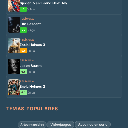
Spider-Man: Brand New Day
7
5 Ago
PELÍCULA
The Descent
7.7
5 Ago
PELÍCULA
Enola Holmes 3
5.6
30 Jul
PELÍCULA
Jason Bourne
6.5
29 Jul
PELÍCULA
Enola Holmes 2
6.2
29 Jul
TEMAS POPULARES
Videojuegos
Asesinos en serie
Artes marciales