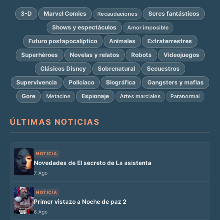
3-D
Marvel Comics
Seres fantásticos
Recaudaciones
Shows y espectáculos
Amor imposible
Futuro postapocalíptico
Animales
Extraterrestres
Superhéroes
Novelas y relatos
Robots
Videojuegos
Clásicos Disney
Sobrenatural
Secuestros
Supervivencia
Policíaco
Biográfica
Gangsters y mafias
Gore
Espionaje
Metacine
Artes marciales
Paranormal
ÚLTIMAS NOTICIAS
NOTICIA
Novedades de El secreto de La asistenta
7 Ago
NOTICIA
Primer vistazo a Noche de paz 2
6 Ago