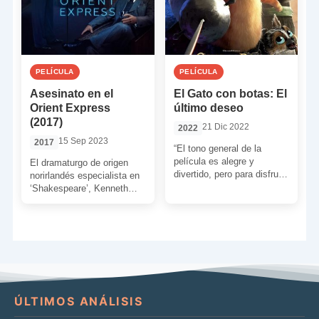
PELÍCULA
PELÍCULA
Asesinato en el
El Gato con botas: El
Orient Express
último deseo
(2017)
21 Dic 2022
2022
15 Sep 2023
2017
“El tono general de la
película es alegre y
El dramaturgo de origen
divertido, pero para disfrutar
norirlandés especialista en
de los buenos momentos
‘Shakespeare’, Kenneth
antes hay que […]
Branagh, se encarga de
readaptar una de las
novelas de cabecera […]
ÚLTIMOS ANÁLISIS