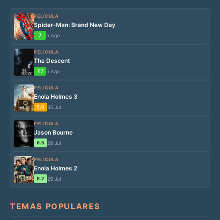
PELÍCULA
Spider-Man: Brand New Day
7
5 Ago
PELÍCULA
The Descent
7.7
5 Ago
PELÍCULA
Enola Holmes 3
5.6
30 Jul
PELÍCULA
Jason Bourne
6.5
29 Jul
PELÍCULA
Enola Holmes 2
6.2
29 Jul
TEMAS POPULARES