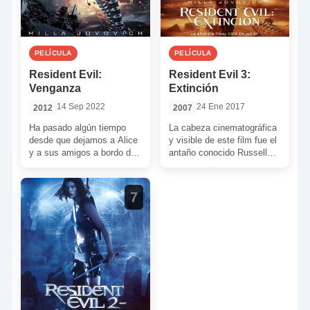
PELÍCULA
PELÍCULA
Resident Evil:
Resident Evil 3:
Venganza
Extinción
14 Sep 2022
24 Ene 2017
2012
2007
Ha pasado algún tiempo
La cabeza cinematográfica
desde que dejamos a Alice
y visible de este film fue el
y a sus amigos a bordo del
antaño conocido Russell
Arcadia mientras las tropas
Mulcahy, pero
[…]
salvaguardando el proyecto
estaba Paul […]
7