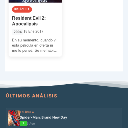
PELÍCULA
Resident Evil 2:
Apocalipsis
18 Ene 2017
2004
En su momento, cuando vi
esta película en oferta ni
me lo pensé. Se me había
escapado en cines y la
primera […]
ÚLTIMOS ANÁLISIS
PELÍCULA
Spider-Man: Brand New Day
7
5 Ago