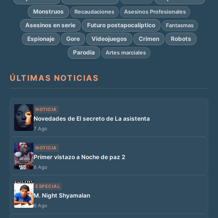
Monstruos
Recaudaciones
Asesinos Profesionales
Asesinos en serie
Futuro postapocalíptico
Fantasmas
Espionaje
Gore
Videojuegos
Crimen
Robots
Parodia
Artes marciales
ÚLTIMAS NOTICIAS
NOTICIA
Novedades de El secreto de La asistenta
7 Ago
NOTICIA
Primer vistazo a Noche de paz 2
6 Ago
ESPECIAL
M. Night Shyamalan
6 Ago