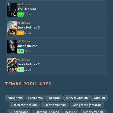
PELÍCULA
The Descent
7.7
5 Ago
PELÍCULA
Enola Holmes 3
5.6
30 Jul
PELÍCULA
Jason Bourne
6.5
29 Jul
PELÍCULA
Enola Holmes 2
6.2
29 Jul
TEMAS POPULARES
Venganza
Drogas
Marvel Comics
Comics
Paranormal
Seres fantásticos
Extraterrestres
Gangsters y mafias
Superhéroes
Estrenos de cine
Supervivencia
Metacine