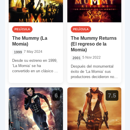
PELÍCULA
PELÍCULA
The Mummy (La
The Mummy Returns
Momia)
(El regreso de la
Momia)
7 May 2024
1999
5 Nov 2022
2001
Desde su estreno en 1999,
‘La Momia’ se ha
Después del monumental
convertido en un clásico del
éxito de ‘La Momia’ sus
cine de aventuras
productores decidieron no
palomitero. Este es […]
perder el tiempo.
Rápidamente pensaron
hacer una secuela con […]
6
7.5