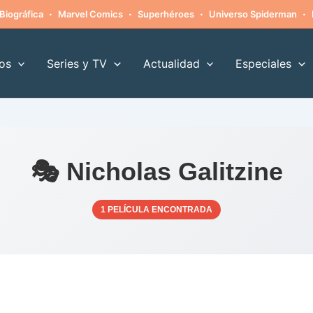
·
·
·
·
Biográfica
Marvel Comics
Superhéroes
Universo Spiderman
os
Series y TV
Actualidad
Especiales
🎭 Nicholas Galitzine
1 PELÍCULA ENCONTRADA