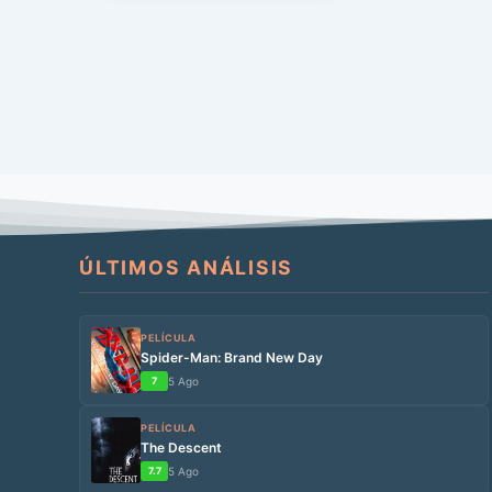
heroico […]
ÚLTIMOS ANÁLISIS
PELÍCULA
Spider-Man: Brand New Day
7
5 Ago
PELÍCULA
The Descent
7.7
5 Ago