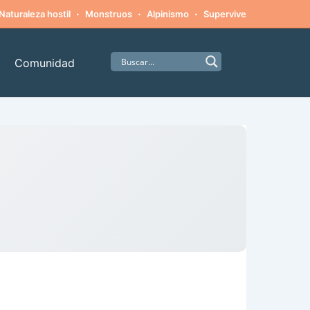
·
·
·
·
Naturaleza hostil
Monstruos
Alpinismo
Supervivencia
Amista
Comunidad