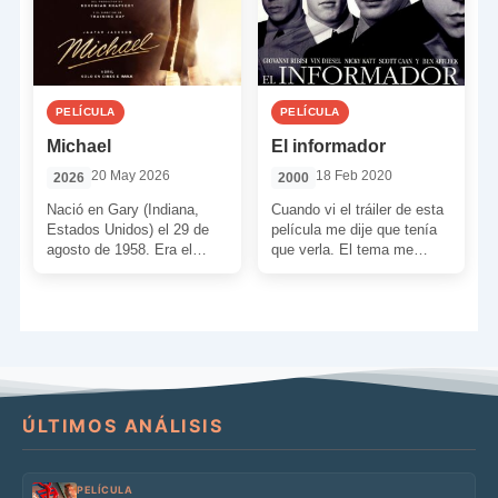
PELÍCULA
PELÍCULA
Michael
El informador
20 May 2026
18 Feb 2020
2026
2000
Nació en Gary (Indiana,
Cuando vi el tráiler de esta
Estados Unidos) el 29 de
película me dije que tenía
agosto de 1958. Era el
que verla. El tema me
octavo de nueve hermanos.
interesaba y quería saber
Su padre […]
[…]
ÚLTIMOS ANÁLISIS
PELÍCULA