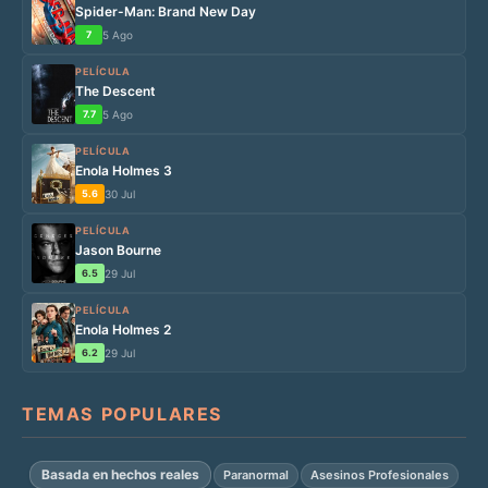
Spider-Man: Brand New Day
7
5 Ago
PELÍCULA
The Descent
7.7
5 Ago
PELÍCULA
Enola Holmes 3
5.6
30 Jul
PELÍCULA
Jason Bourne
6.5
29 Jul
PELÍCULA
Enola Holmes 2
6.2
29 Jul
TEMAS POPULARES
Basada en hechos reales
Paranormal
Asesinos Profesionales