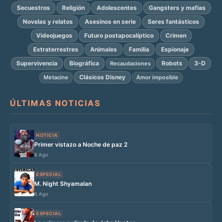
Secuestros
Religión
Adolescentes
Gangsters y mafias
Novelas y relatos
Asesinos en serie
Seres fantásticos
Videojuegos
Futuro postapocalíptico
Crimen
Extraterrestres
Animales
Familia
Espionaje
Supervivencia
Biográfica
Robots
3-D
Recaudaciones
Clásicos Disney
Metacine
Amor imposible
ÚLTIMAS NOTICIAS
NOTICIA
Primer vistazo a Noche de paz 2
6 Ago
ESPECIAL
M. Night Shyamalan
6 Ago
ESPECIAL