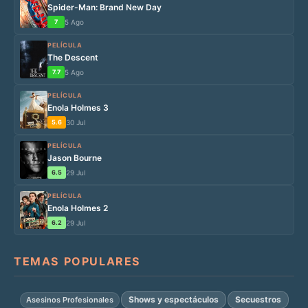
Spider-Man: Brand New Day
7
5 Ago
PELÍCULA
The Descent
7.7
5 Ago
PELÍCULA
Enola Holmes 3
5.6
30 Jul
PELÍCULA
Jason Bourne
6.5
29 Jul
PELÍCULA
Enola Holmes 2
6.2
29 Jul
TEMAS POPULARES
Shows y espectáculos
Secuestros
Asesinos Profesionales