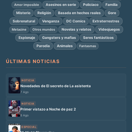
Asesinos en serie
Policíaco
Familia
Amor imposible
Misterio
Religión
Basada en hechos reales
Gore
Sobrenatural
Venganza
DC Comics
Extraterrestres
Novelas y relatos
Videojuegos
Metacine
Otros mundos
Espionaje
Gangsters y mafias
Seres fantásticos
Parodia
Animales
Fantasmas
ÚLTIMAS NOTICIAS
NOTICIA
Novedades de El secreto de La asistenta
7 Ago
NOTICIA
Primer vistazo a Noche de paz 2
6 Ago
ESPECIAL