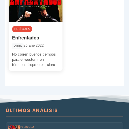
PELÍCULA
Enfrentados
26 Ene 2022
2006
No corren buenos tiempos
para el western, en
términos taquilleros, claro
está. El otrora género
americano por excelencia
ha quedado […]
ÚLTIMOS ANÁLISIS
PELÍCULA