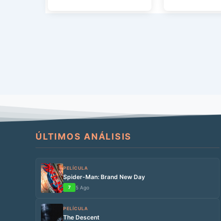
la […]
como ‘Los […]
ÚLTIMOS ANÁLISIS
PELÍCULA
Spider-Man: Brand New Day
7
5 Ago
PELÍCULA
The Descent