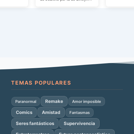
norteamerica
porque “las personas son
[…]
como […]
TEMAS POPULARES
Remake
Paranormal
Amor imposible
Comics
Amistad
Fantasmas
Seres fantásticos
Supervivencia