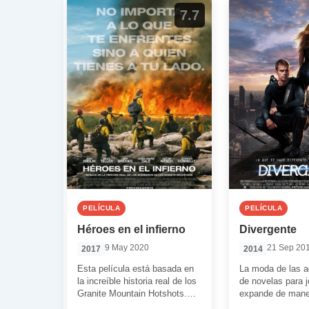
7.7
PELÍCULA
PELÍCULA
Héroes en el infierno
Divergente
9 May 2020
21 Sep 20
2017
2014
Esta película está basada en
La moda de las a
la increíble historia real de los
de novelas para 
Granite Mountain Hotshots.
expande de maner
Joseph Kosinski se ocupa de
Algunas con enor