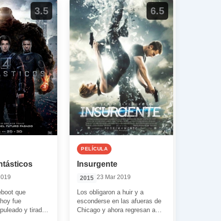
3.5
6.5
PELÍCULA
ntásticos
Insurgente
2019
23 Mar 2019
2015
eboot que
Los obligaron a huir y a
hoy fue
esconderse en las afueras de
puleado y tirado
Chicago y ahora regresan a
 por la crítica
por ellos. Si Tris […]