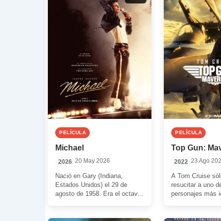
PELÍCULA
PELÍCULA
Michael
Top Gun: Mav
20 May 2026
23 Ago 20
2026
2022
Nació en Gary (Indiana,
A Tom Cruise sólo
Estados Unidos) el 29 de
resucitar a uno d
agosto de 1958. Era el octavo
personajes más i
de nueve hermanos. Su padre
‘Maverick’ Mitche
[…]
décadas ha […]