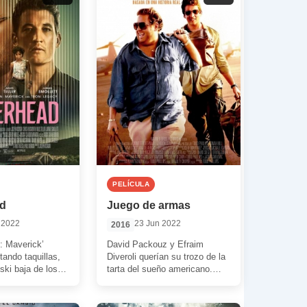
PELÍCULA
ad
Juego de armas
 2022
23 Jun 2022
2016
: Maverick’
David Packouz y Efraim
tando taquillas,
Diveroli querían su trozo de la
ki baja de los
tarta del sueño americano.
levarnos a un
Querían dinero, mucho dinero.
nal situado […]
Querían coches […]