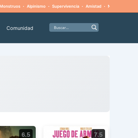
·
·
·
·
Monstruos
Alpinismo
Supervivencia
Amistad
Naturaleza hosti
Comunidad
6.5
7.5