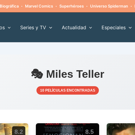
·
·
·
·
Biográfica
Marvel Comics
Superhéroes
Universo Spiderman
os
Series y TV
Actualidad
Especiales
🎭 Miles Teller
10 PELÍCULAS ENCONTRADAS
8.2
8.5