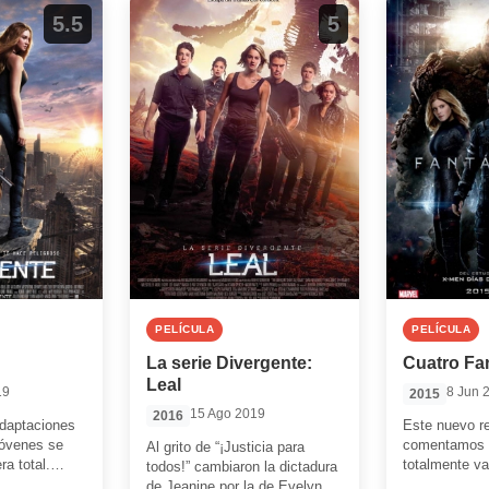
5.5
5
PELÍCULA
PELÍCULA
La serie Divergente:
Cuatro Fa
Leal
19
8 Jun 
2015
15 Ago 2019
2016
daptaciones
Este nuevo r
jóvenes se
comentamos 
Al grito de “¡Justicia para
a total.
totalmente va
todos!” cambiaron la dictadura
me éxito
por los suelos
de Jeanine por la de Evelyn