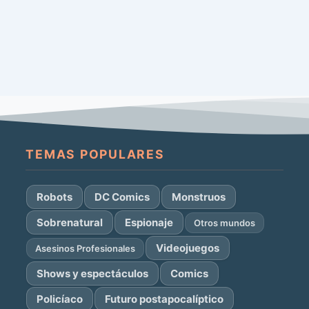
TEMAS POPULARES
Robots
DC Comics
Monstruos
Sobrenatural
Espionaje
Otros mundos
Videojuegos
Asesinos Profesionales
Shows y espectáculos
Comics
Policíaco
Futuro postapocalíptico