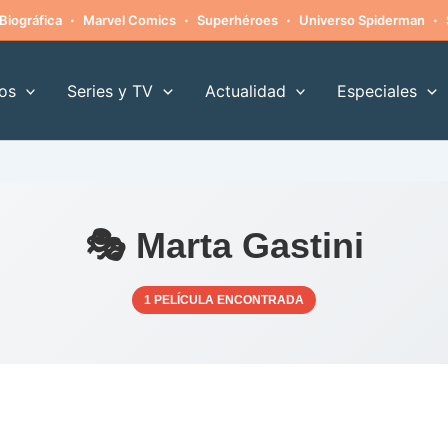
·
·
·
·
Biográfica
Marvel Comics
Superhéroes
Universo Spiderman
os
Series y TV
Actualidad
Especiales
🎭 Marta Gastini
1 PELÍCULA ENCONTRADA