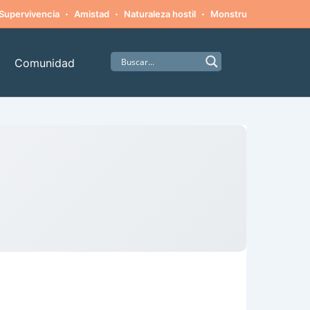
·
·
·
·
Supervivencia
Amistad
Naturaleza hostil
Monstruos
Alpinism
Comunidad