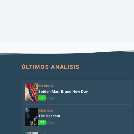
ÚLTIMOS ANÁLISIS
PELÍCULA
Spider-Man: Brand New Day
7
5 Ago
PELÍCULA
The Descent
7.7
5 Ago